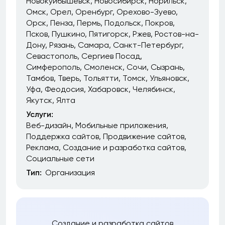
Новокуйбышевск
Новосибирск
Норильск
Омск
Орел
Оренбург
Орехово-Зуево
Орск
Пенза
Пермь
Подольск
Покров
Псков
Пушкино
Пятигорск
Ржев
Ростов-на-
Дону
Рязань
Самара
Санкт-Петербург
Севастополь
Сергиев Посад
Симферополь
Смоленск
Сочи
Сызрань
Тамбов
Тверь
Тольятти
Томск
Ульяновск
Уфа
Феодосия
Хабаровск
Челябинск
Якутск
Ялта
Услуги:
Веб-дизайн
Мобильные приложения
Поддержка сайтов
Продвижение сайтов
Реклама
Создание и разработка сайтов
Социальные сети
Тип:
Организация
Создание и разработка сайтов