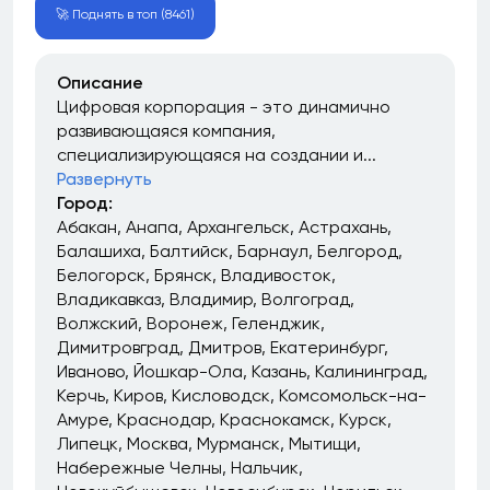
🚀 Поднять в топ (8461)
Описание
Цифровая корпорация - это динамично
развивающаяся компания,
специализирующаяся на создании и...
Развернуть
Город:
Абакан
Анапа
Архангельск
Астрахань
Балашиха
Балтийск
Барнаул
Белгород
Белогорск
Брянск
Владивосток
Владикавказ
Владимир
Волгоград
Волжский
Воронеж
Геленджик
Димитровград
Дмитров
Екатеринбург
Иваново
Йошкар-Ола
Казань
Калининград
Керчь
Киров
Кисловодск
Комсомольск-на-
Амуре
Краснодар
Краснокамск
Курск
Липецк
Москва
Мурманск
Мытищи
Набережные Челны
Нальчик