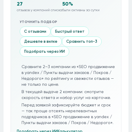
27
50%
отзывов у компаний списка
были активны за сутки
УТОЧНИТЬ ПОДБОР
С отзывами
Быстрый ответ
Дешевле в вилке
Сравнить топ-3
Подобрать через ИИ
Сравните 2–3 компании из «SEO продвижение
в yandex / Пункты выдачи заказов / Покров /
Недорого» по рейтингу и свежести отзывов —
не только по цене.
В текущей выдаче 2 компании: смотрите
скорость ответа и набор услуг на карточке.
Перед заявкой зафиксируйте бюджет и срок
— так проще отсеять нерелевантных
подрядчиков в «SEO продвижение в yandex /
Пункты выдачи заказов / Покров / Недорого».
Подобрать через ИИ
Калькулятор