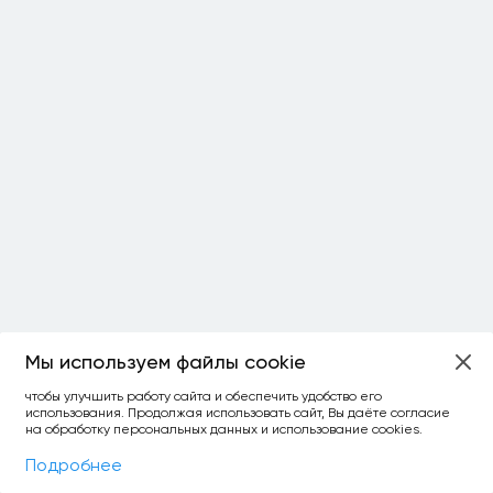
Мы используем файлы cookie
ОСТАЛОСЬ:
чтобы улучшить работу сайта и обеспечить удобство его
использования. Продолжая использовать сайт, Вы даёте согласие
уточнить фильтр
сравнить топ-3
спросить ИИ
на обработку персональных данных и использование cookies.
×
как выбирать
Фильтры
На карте
Подробнее