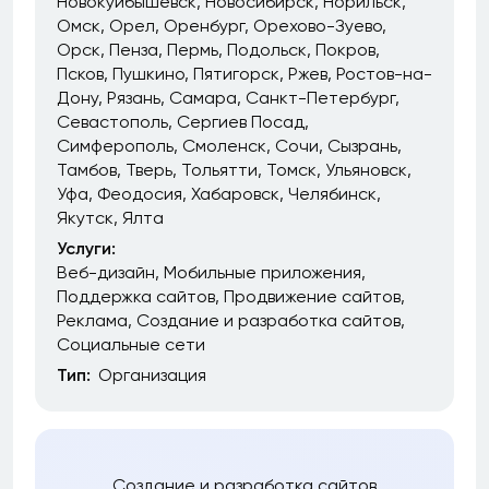
Новокуйбышевск
Новосибирск
Норильск
Омск
Орел
Оренбург
Орехово-Зуево
Орск
Пенза
Пермь
Подольск
Покров
Псков
Пушкино
Пятигорск
Ржев
Ростов-на-
Дону
Рязань
Самара
Санкт-Петербург
Севастополь
Сергиев Посад
Симферополь
Смоленск
Сочи
Сызрань
Тамбов
Тверь
Тольятти
Томск
Ульяновск
Уфа
Феодосия
Хабаровск
Челябинск
Якутск
Ялта
Услуги:
Веб-дизайн
Мобильные приложения
Поддержка сайтов
Продвижение сайтов
Реклама
Создание и разработка сайтов
Социальные сети
Тип:
Организация
Создание и разработка сайтов