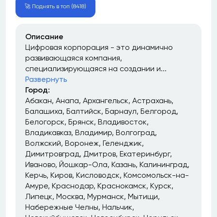
🚀 Поднять в топ (8418)
Описание
Цифровая корпорация - это динамично
развивающаяся компания,
специализирующаяся на создании и...
Развернуть
Город:
Абакан
Анапа
Архангельск
Астрахань
Балашиха
Балтийск
Барнаул
Белгород
Белогорск
Брянск
Владивосток
Владикавказ
Владимир
Волгоград
Волжский
Воронеж
Геленджик
Димитровград
Дмитров
Екатеринбург
Иваново
Йошкар-Ола
Казань
Калининград
Керчь
Киров
Кисловодск
Комсомольск-на-
Амуре
Краснодар
Краснокамск
Курск
Липецк
Москва
Мурманск
Мытищи
Набережные Челны
Нальчик