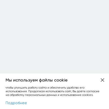
Мы используем файлы cookie
ОСТАЛОСЬ:
чтобы улучшить работу сайта и обеспечить удобство его
использования. Продолжая использовать сайт, Вы даёте согласие
уточнить фильтр
сравнить топ-3
спросить ИИ
на обработку персональных данных и использование cookies.
×
как выбирать
Фильтры
На карте
Подробнее