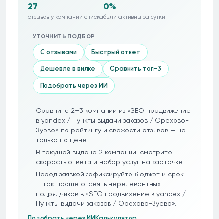
27
0%
отзывов у компаний списка
были активны за сутки
УТОЧНИТЬ ПОДБОР
С отзывами
Быстрый ответ
Дешевле в вилке
Сравнить топ-3
Подобрать через ИИ
Сравните 2–3 компании из «SEO продвижение
в yandex / Пункты выдачи заказов / Орехово-
Зуево» по рейтингу и свежести отзывов — не
только по цене.
В текущей выдаче 2 компании: смотрите
скорость ответа и набор услуг на карточке.
Перед заявкой зафиксируйте бюджет и срок
— так проще отсеять нерелевантных
подрядчиков в «SEO продвижение в yandex /
Пункты выдачи заказов / Орехово-Зуево».
Подобрать через ИИ
Калькулятор