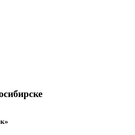
осибирске
ск»