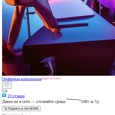
Цифровая корпорация
Давно не в сети
5.0
23 отзыва
Давно не в сети — уточняйте сроки
1081 за 7д
🚀 Поднять в топ (8345)