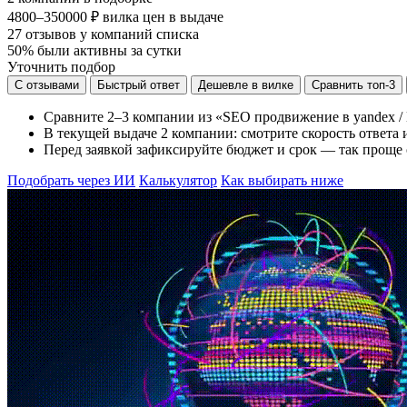
4800–350000 ₽
вилка цен в выдаче
27
отзывов у компаний списка
50%
были активны за сутки
Уточнить подбор
С отзывами
Быстрый ответ
Дешевле в вилке
Сравнить топ-3
Сравните 2–3 компании из «SEO продвижение в yandex / 
В текущей выдаче 2 компании: смотрите скорость ответа и
Перед заявкой зафиксируйте бюджет и срок — так проще 
Подобрать через ИИ
Калькулятор
Как выбирать ниже