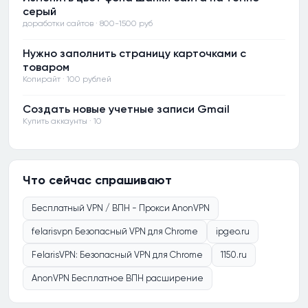
серый
доработки сайтов · 800-1500 руб
Нужно заполнить страницу карточками с
товаром
Копирайт · 100 рублей
Создать новые учетные записи Gmail
Купить аккаунты · 10
Что сейчас спрашивают
Бесплатный VPN / ВПН - Прокси AnonVPN
felarisvpn Безопасный VPN для Chrome
ipgeo.ru
FelarisVPN: Безопасный VPN для Chrome
1150.ru
AnonVPN Бесплатное ВПН расширение