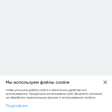
Мы используем файлы cookie
ОСТАЛОСЬ:
чтобы улучшить работу сайта и обеспечить удобство его
использования. Продолжая использовать сайт, Вы даёте согласие
уточнить фильтр
сравнить топ-3
спросить ИИ
на обработку персональных данных и использование cookies.
×
как выбирать
Фильтры
На карте
Подробнее