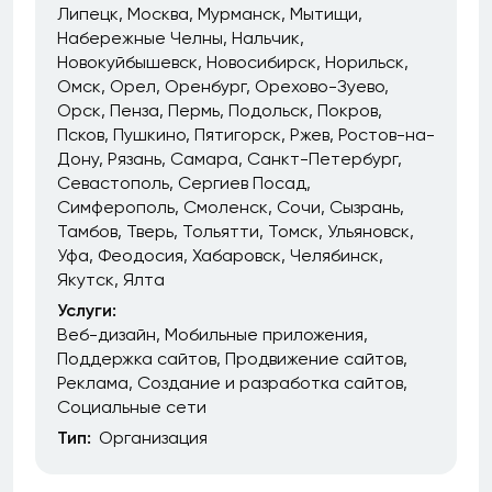
Липецк
Москва
Мурманск
Мытищи
Набережные Челны
Нальчик
Новокуйбышевск
Новосибирск
Норильск
Омск
Орел
Оренбург
Орехово-Зуево
Орск
Пенза
Пермь
Подольск
Покров
Псков
Пушкино
Пятигорск
Ржев
Ростов-на-
Дону
Рязань
Самара
Санкт-Петербург
Севастополь
Сергиев Посад
Симферополь
Смоленск
Сочи
Сызрань
Тамбов
Тверь
Тольятти
Томск
Ульяновск
Уфа
Феодосия
Хабаровск
Челябинск
Якутск
Ялта
Услуги:
Веб-дизайн
Мобильные приложения
Поддержка сайтов
Продвижение сайтов
Реклама
Создание и разработка сайтов
Социальные сети
Тип:
Организация