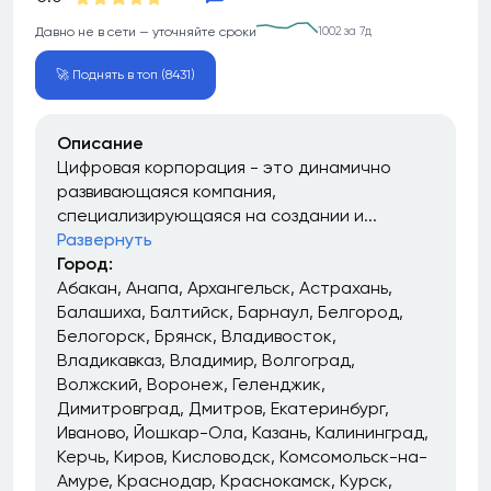
Давно не в сети — уточняйте сроки
1002 за 7д
🚀 Поднять в топ (8431)
Описание
Цифровая корпорация - это динамично
развивающаяся компания,
специализирующаяся на создании и...
Развернуть
Город:
Абакан
Анапа
Архангельск
Астрахань
Балашиха
Балтийск
Барнаул
Белгород
Белогорск
Брянск
Владивосток
Владикавказ
Владимир
Волгоград
Волжский
Воронеж
Геленджик
Димитровград
Дмитров
Екатеринбург
Иваново
Йошкар-Ола
Казань
Калининград
Керчь
Киров
Кисловодск
Комсомольск-на-
Амуре
Краснодар
Краснокамск
Курск