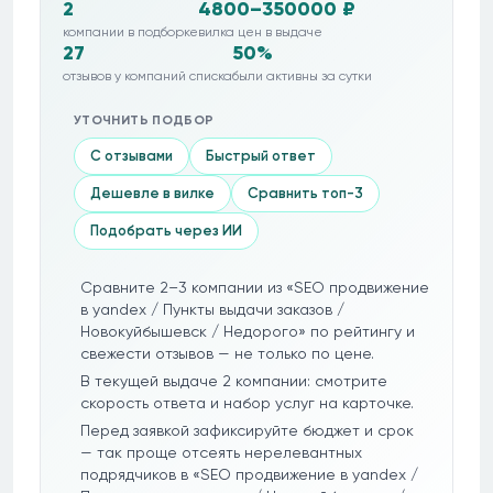
2
4800–350000 ₽
компании в подборке
вилка цен в выдаче
27
50%
отзывов у компаний списка
были активны за сутки
УТОЧНИТЬ ПОДБОР
С отзывами
Быстрый ответ
Дешевле в вилке
Сравнить топ-3
Подобрать через ИИ
Сравните 2–3 компании из «SEO продвижение
в yandex / Пункты выдачи заказов /
Новокуйбышевск / Недорого» по рейтингу и
свежести отзывов — не только по цене.
В текущей выдаче 2 компании: смотрите
скорость ответа и набор услуг на карточке.
Перед заявкой зафиксируйте бюджет и срок
— так проще отсеять нерелевантных
подрядчиков в «SEO продвижение в yandex /