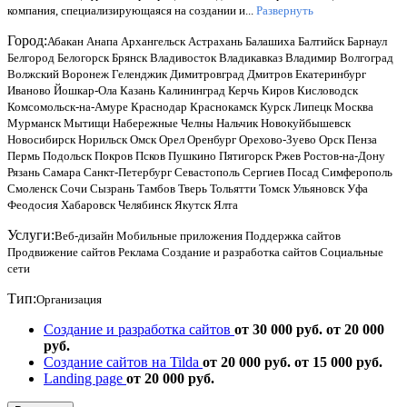
компания, специализирующаяся на создании и...
Развернуть
Город:
Абакан
Анапа
Архангельск
Астрахань
Балашиха
Балтийск
Барнаул
Белгород
Белогорск
Брянск
Владивосток
Владикавказ
Владимир
Волгоград
Волжский
Воронеж
Геленджик
Димитровград
Дмитров
Екатеринбург
Иваново
Йошкар-Ола
Казань
Калининград
Керчь
Киров
Кисловодск
Комсомольск-на-Амуре
Краснодар
Краснокамск
Курск
Липецк
Москва
Мурманск
Мытищи
Набережные Челны
Нальчик
Новокуйбышевск
Новосибирск
Норильск
Омск
Орел
Оренбург
Орехово-Зуево
Орск
Пенза
Пермь
Подольск
Покров
Псков
Пушкино
Пятигорск
Ржев
Ростов-на-Дону
Рязань
Самара
Санкт-Петербург
Севастополь
Сергиев Посад
Симферополь
Смоленск
Сочи
Сызрань
Тамбов
Тверь
Тольятти
Томск
Ульяновск
Уфа
Феодосия
Хабаровск
Челябинск
Якутск
Ялта
Услуги:
Веб-дизайн
Мобильные приложения
Поддержка сайтов
Продвижение сайтов
Реклама
Создание и разработка сайтов
Социальные
сети
Тип:
Организация
Создание и разработка сайтов
от 30 000 руб.
от 20 000
руб.
Создание сайтов на Tilda
от 20 000 руб.
от 15 000 руб.
Landing page
от 20 000 руб.