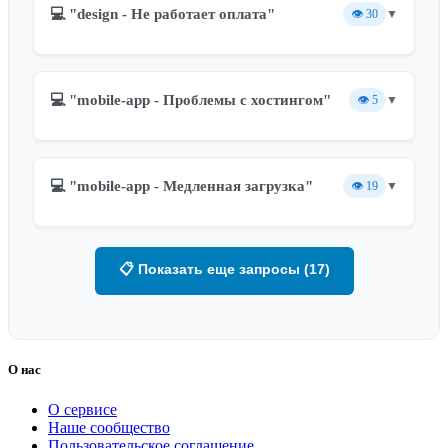
💻 "design - Не работает оплата"
👁️
30
▼
💻 "mobile-app - Проблемы с хостингом"
👁️
5
▼
💻 "mobile-app - Медленная загрузка"
👁️
19
▼
📋 Показать еще запросы (17)
О нас
О сервисе
Наше сообщество
Пользовательское соглашение