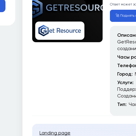
Ответ может з
🚀 Поднять 
Описан
GetReso
создан
Часы р
Телефо
Город:
Услуги:
Поддер
Создани
Тип:
Ча
Landing page