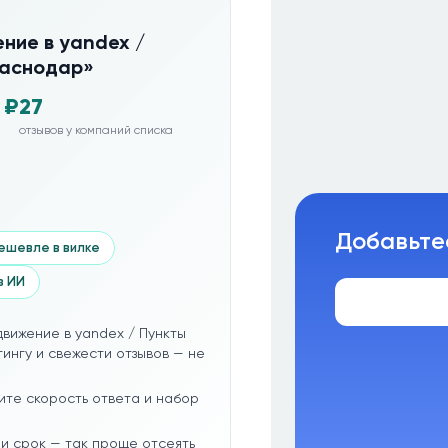
ние в yandex /
раснодар»
 ₽
27
отзывов у компаний списка
Добавьте
ешевле в вилке
з ИИ
вижение в yandex / Пункты
ингу и свежести отзывов — не
ите скорость ответа и набор
и срок — так проще отсеять