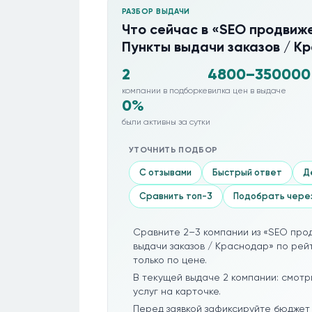
РАЗБОР ВЫДАЧИ
Что сейчас в «SEO продвиже
Пункты выдачи заказов / К
2
4800–350000
компании в подборке
вилка цен в выдаче
0%
были активны за сутки
УТОЧНИТЬ ПОДБОР
С отзывами
Быстрый ответ
Д
Сравнить топ-3
Подобрать чере
Сравните 2–3 компании из «SEO прод
выдачи заказов / Краснодар» по рейт
только по цене.
В текущей выдаче 2 компании: смотр
услуг на карточке.
Перед заявкой зафиксируйте бюджет 