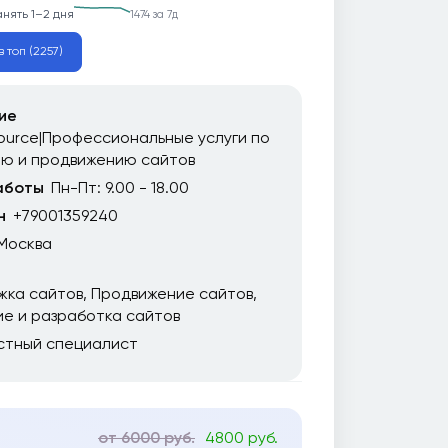
анять 1–2 дня
1474 за 7д
в топ (2257)
ие
urce|Профессиональные услуги по
ию и продвижению сайтов
аботы
Пн-Пт: 9.00 - 18.00
н
+79001359240
Москва
жка сайтов
Продвижение сайтов
е и разработка сайтов
стный специалист
от 6000 руб.
4800 руб.