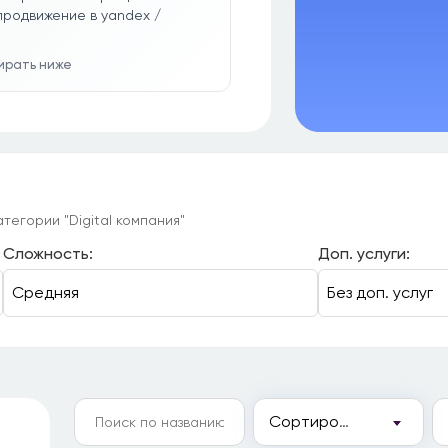
продвижение в yandex /
бирать ниже
тегории "Digital компания"
Сложность:
Доп. услуги:
Сортировка