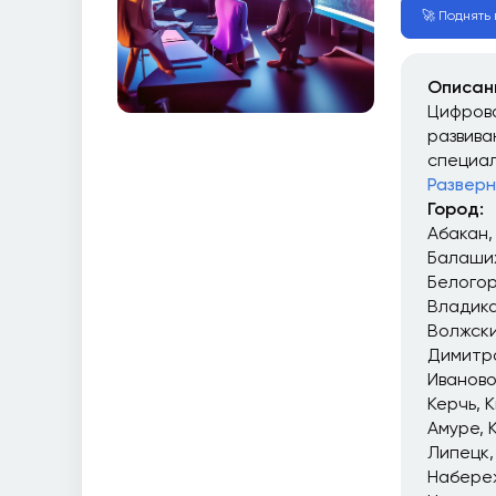
🚀 Поднять 
Описан
Цифрова
развива
специал
Разверн
Город:
Абакан
Балаши
Белого
Владика
Волжск
Димитр
Иваново
Керчь
К
Амуре
Липецк
Набере