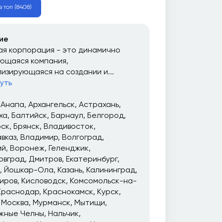
в топ (8408)
ие
я корпорация - это динамично
ющаяся компания,
изирующаяся на создании и...
уть
Анапа
Архангельск
Астрахань
ха
Балтийск
Барнаул
Белгород
рск
Брянск
Владивосток
вказ
Владимир
Волгоград
ий
Воронеж
Геленджик
овград
Дмитров
Екатеринбург
Йошкар-Ола
Казань
Калининград
иров
Кисловодск
Комсомольск-на-
Краснодар
Краснокамск
Курск
Москва
Мурманск
Мытищи
жные Челны
Нальчик