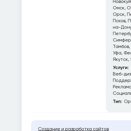
Новоку
Омск
О
Орск
П
Псков
П
на-Дон
Петерб
Симфер
Тамбов
Уфа
Фе
Якутск
Услуги:
Веб-ди
Поддер
Реклам
Социал
Тип:
Ор
Создание и разработка сайтов