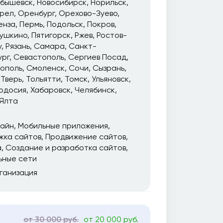
йбышевск
Новосибирск
Норильск
рел
Оренбург
Орехово-Зуево
енза
Пермь
Подольск
Покров
ушкино
Пятигорск
Ржев
Ростов-
у
Рязань
Самара
Санкт-
ург
Севастополь
Сергиев Посад
ополь
Смоленск
Сочи
Сызрань
Тверь
Тольятти
Томск
Ульяновск
одосия
Хабаровск
Челябинск
Ялта
зайн
Мобильные приложения
жка сайтов
Продвижение сайтов
а
Создание и разработка сайтов
ьные сети
ганизация
от 30 000 руб.
от 20 000 руб.