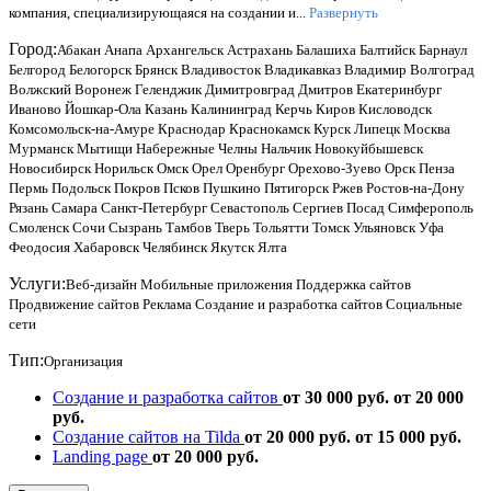
компания, специализирующаяся на создании и...
Развернуть
Город:
Абакан
Анапа
Архангельск
Астрахань
Балашиха
Балтийск
Барнаул
Белгород
Белогорск
Брянск
Владивосток
Владикавказ
Владимир
Волгоград
Волжский
Воронеж
Геленджик
Димитровград
Дмитров
Екатеринбург
Иваново
Йошкар-Ола
Казань
Калининград
Керчь
Киров
Кисловодск
Комсомольск-на-Амуре
Краснодар
Краснокамск
Курск
Липецк
Москва
Мурманск
Мытищи
Набережные Челны
Нальчик
Новокуйбышевск
Новосибирск
Норильск
Омск
Орел
Оренбург
Орехово-Зуево
Орск
Пенза
Пермь
Подольск
Покров
Псков
Пушкино
Пятигорск
Ржев
Ростов-на-Дону
Рязань
Самара
Санкт-Петербург
Севастополь
Сергиев Посад
Симферополь
Смоленск
Сочи
Сызрань
Тамбов
Тверь
Тольятти
Томск
Ульяновск
Уфа
Феодосия
Хабаровск
Челябинск
Якутск
Ялта
Услуги:
Веб-дизайн
Мобильные приложения
Поддержка сайтов
Продвижение сайтов
Реклама
Создание и разработка сайтов
Социальные
сети
Тип:
Организация
Создание и разработка сайтов
от 30 000 руб.
от 20 000
руб.
Создание сайтов на Tilda
от 20 000 руб.
от 15 000 руб.
Landing page
от 20 000 руб.