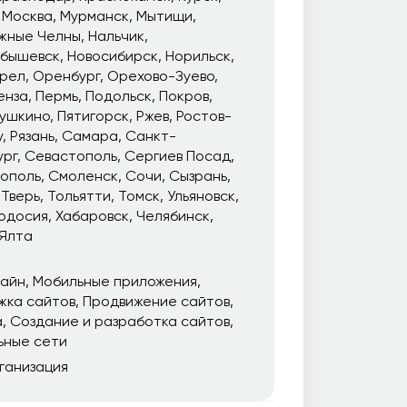
Москва
Мурманск
Мытищи
жные Челны
Нальчик
йбышевск
Новосибирск
Норильск
рел
Оренбург
Орехово-Зуево
енза
Пермь
Подольск
Покров
ушкино
Пятигорск
Ржев
Ростов-
у
Рязань
Самара
Санкт-
ург
Севастополь
Сергиев Посад
ополь
Смоленск
Сочи
Сызрань
Тверь
Тольятти
Томск
Ульяновск
одосия
Хабаровск
Челябинск
Ялта
зайн
Мобильные приложения
жка сайтов
Продвижение сайтов
а
Создание и разработка сайтов
ьные сети
ганизация