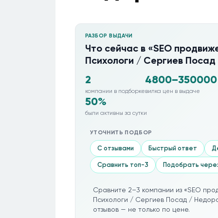
РАЗБОР ВЫДАЧИ
Что сейчас в «SEO продвиже
Психологи / Сергиев Посад
2
4800–350000
компании в подборке
вилка цен в выдаче
50%
были активны за сутки
УТОЧНИТЬ ПОДБОР
С отзывами
Быстрый ответ
Д
Сравнить топ-3
Подобрать чере
Сравните 2–3 компании из «SEO прод
Психологи / Сергиев Посад / Недоро
отзывов — не только по цене.