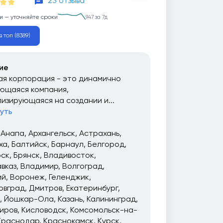
23 отзыва
и — уточняйте сроки
947 за 7д
 топ (8389)
ие
я корпорация - это динамично
ющаяся компания,
изирующаяся на создании и...
уть
Анапа
Архангельск
Астрахань
ха
Балтийск
Барнаул
Белгород
рск
Брянск
Владивосток
вказ
Владимир
Волгоград
ий
Воронеж
Геленджик
овград
Дмитров
Екатеринбург
Йошкар-Ола
Казань
Калининград
иров
Кисловодск
Комсомольск-на-
Краснодар
Краснокамск
Курск