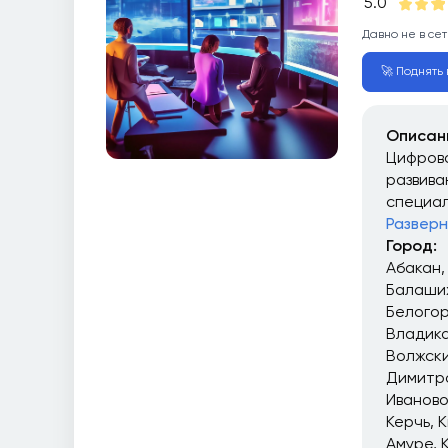
5.0
Давно не в сет
🚀 Поднять в
Описан
Цифрова
развива
специал
Разверн
Город:
Абакан
Балаши
Белого
Владика
Волжск
Димитр
Иваново
Керчь
К
Амуре