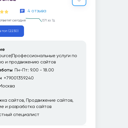
4 отзыва
ответят сегодня
1371 за 7д
в топ (2230)
ие
urce|Профессиональные услуги по
ию и продвижению сайтов
аботы
Пн-Пт: 9.00 - 18.00
н
+79001359240
Москва
жка сайтов
Продвижение сайтов
е и разработка сайтов
стный специалист