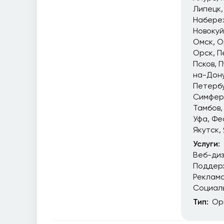
Липецк
Набере
Новоку
Омск
О
Орск
П
Псков
П
на-Дон
Петерб
Симфер
Тамбов
Уфа
Фе
Якутск
Услуги:
Веб-ди
Поддер
Реклам
Социал
Тип:
Ор