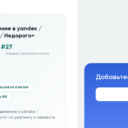
ние в yandex /
 / Недорого»
 ₽
27
отзывов у компаний списка
Добавьте
ешевле в вилке
з ИИ
вижение в yandex /
го» по рейтингу и свежести