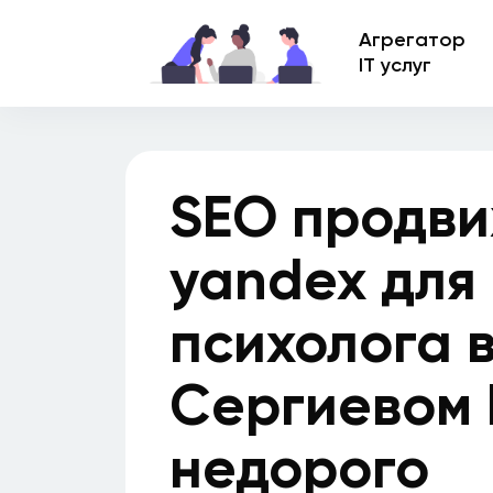
Агрегатор
IT услуг
SEO продви
yandex для
психолога 
Сергиевом
недорого