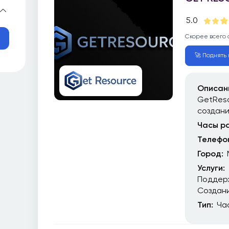
5.0
Скорее всего 
🚀 Поднять 
Описан
GetReso
создан
Часы р
Телефо
Город:
Услуги:
Поддер
Создани
Тип:
Ча