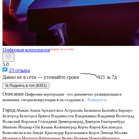
Цифровая корпорация
Давно не в сети
5.0
23 отзыва
Давно не в сети — уточняйте сроки
921 за 7д
🚀 Поднять в топ (8351)
Описание
Цифровая корпорация - это динамично развивающаяся
компания, специализирующаяся на создании и...
Развернуть
Город:
Абакан
Анапа
Архангельск
Астрахань
Балашиха
Балтийск
Барнаул
Белгород
Белогорск
Брянск
Владивосток
Владикавказ
Владимир
Волгоград
Волжский
Воронеж
Геленджик
Димитровград
Дмитров
Екатеринбург
Иваново
Йошкар-Ола
Казань
Калининград
Керчь
Киров
Кисловодск
Комсомольск-на-Амуре
Краснодар
Краснокамск
Курск
Липецк
Москва
Мурманск
Мытищи
Набережные Челны
Нальчик
Новокуйбышевск