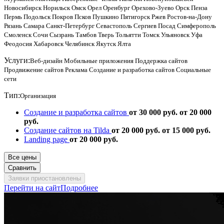
Новосибирск
Норильск
Омск
Орел
Оренбург
Орехово-Зуево
Орск
Пенза
Пермь
Подольск
Покров
Псков
Пушкино
Пятигорск
Ржев
Ростов-на-Дону
Рязань
Самара
Санкт-Петербург
Севастополь
Сергиев Посад
Симферополь
Смоленск
Сочи
Сызрань
Тамбов
Тверь
Тольятти
Томск
Ульяновск
Уфа
Феодосия
Хабаровск
Челябинск
Якутск
Ялта
Услуги:
Веб-дизайн
Мобильные приложения
Поддержка сайтов
Продвижение сайтов
Реклама
Создание и разработка сайтов
Социальные
сети
Тип:
Организация
Создание и разработка сайтов
от 30 000 руб.
от 20 000
руб.
Создание сайтов на Tilda
от 20 000 руб.
от 15 000 руб.
Landing page
от 20 000 руб.
Все цены
Сравнить
Заявки приостановлены
Перейти на сайт
Подробнее