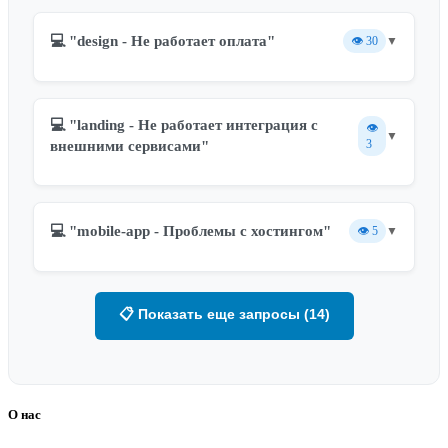
💻 "design - Не работает оплата"
👁️
30
▼
💻 "landing - Не работает интеграция с
👁️
▼
3
внешними сервисами"
💻 "mobile-app - Проблемы с хостингом"
👁️
5
▼
📋 Показать еще запросы (14)
О нас