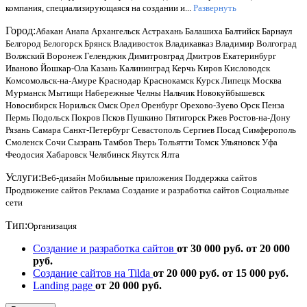
компания, специализирующаяся на создании и...
Развернуть
Город:
Абакан
Анапа
Архангельск
Астрахань
Балашиха
Балтийск
Барнаул
Белгород
Белогорск
Брянск
Владивосток
Владикавказ
Владимир
Волгоград
Волжский
Воронеж
Геленджик
Димитровград
Дмитров
Екатеринбург
Иваново
Йошкар-Ола
Казань
Калининград
Керчь
Киров
Кисловодск
Комсомольск-на-Амуре
Краснодар
Краснокамск
Курск
Липецк
Москва
Мурманск
Мытищи
Набережные Челны
Нальчик
Новокуйбышевск
Новосибирск
Норильск
Омск
Орел
Оренбург
Орехово-Зуево
Орск
Пенза
Пермь
Подольск
Покров
Псков
Пушкино
Пятигорск
Ржев
Ростов-на-Дону
Рязань
Самара
Санкт-Петербург
Севастополь
Сергиев Посад
Симферополь
Смоленск
Сочи
Сызрань
Тамбов
Тверь
Тольятти
Томск
Ульяновск
Уфа
Феодосия
Хабаровск
Челябинск
Якутск
Ялта
Услуги:
Веб-дизайн
Мобильные приложения
Поддержка сайтов
Продвижение сайтов
Реклама
Создание и разработка сайтов
Социальные
сети
Тип:
Организация
Создание и разработка сайтов
от 30 000 руб.
от 20 000
руб.
Создание сайтов на Tilda
от 20 000 руб.
от 15 000 руб.
Landing page
от 20 000 руб.