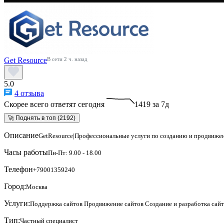
Get Resource
В сети 2 ч. назад
5.0
4 отзыва
Скорее всего ответят сегодня
1419 за 7д
🚀 Поднять в топ (2192)
Описание
GetResource|Профессиональные услуги по созданию и продвиже
Часы работы
Пн-Пт: 9.00 - 18.00
Телефон
+79001359240
Город:
Москва
Услуги:
Поддержка сайтов
Продвижение сайтов
Создание и разработка сай
Тип:
Частный специалист