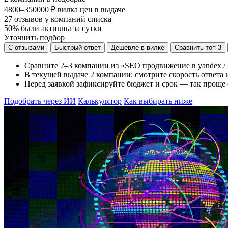
4800–350000 ₽
вилка цен в выдаче
27
отзывов у компаний списка
50%
были активны за сутки
Уточнить подбор
С отзывами
Быстрый ответ
Дешевле в вилке
Сравнить топ-3
Сравните 2–3 компании из «SEO продвижение в yandex / 
В текущей выдаче 2 компании: смотрите скорость ответа и
Перед заявкой зафиксируйте бюджет и срок — так проще 
Подобрать через ИИ
Калькулятор
Как выбирать ниже