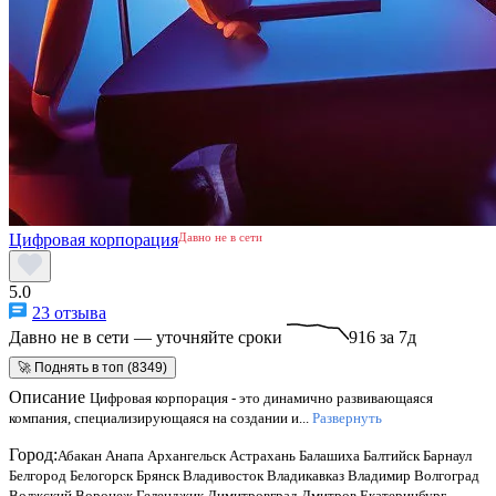
Цифровая корпорация
Давно не в сети
5.0
23 отзыва
Давно не в сети — уточняйте сроки
916 за 7д
🚀 Поднять в топ (8349)
Описание
Цифровая корпорация - это динамично развивающаяся
компания, специализирующаяся на создании и...
Развернуть
Город:
Абакан
Анапа
Архангельск
Астрахань
Балашиха
Балтийск
Барнаул
Белгород
Белогорск
Брянск
Владивосток
Владикавказ
Владимир
Волгоград
Волжский
Воронеж
Геленджик
Димитровград
Дмитров
Екатеринбург