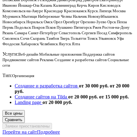
Иваново
Йошкар-Ола
Казань
Калининград
Керчь
Киров
Кисловодск
Комсомольск-на-Амуре
Краснодар
Краснокамск
Курск
Липецк
Москва
Мурманск
Мытищи
Набережные Челны
Нальчик
Новокуйбышевск
Новосибирск
Норильск
Омск
Орел
Оренбург
Орехово-Зуево
Орск
Пенза
Пермь
Подольск
Покров
Псков
Пушкино
Пятигорск
Ржев
Ростов-на-Дону
Рязань
Самара
Санкт-Петербург
Севастополь
Сергиев Посад
Симферополь
Смоленск
Сочи
Сызрань
Тамбов
Тверь
Тольятти
Томск
Ульяновск
Уфа
Феодосия
Хабаровск
Челябинск
Якутск
Ялта
Услуги:
Веб-дизайн
Мобильные приложения
Поддержка сайтов
Продвижение сайтов
Реклама
Создание и разработка сайтов
Социальные
сети
Тип:
Организация
Создание и разработка сайтов
от 30 000 руб.
от 20 000
руб.
Создание сайтов на Tilda
от 20 000 руб.
от 15 000 руб.
Landing page
от 20 000 руб.
Все цены
Сравнить
Заявки приостановлены
Перейти на сайт
Подробнее