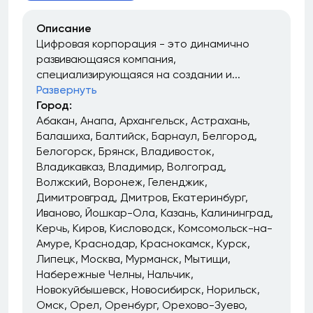
Описание
Цифровая корпорация - это динамично
развивающаяся компания,
специализирующаяся на создании и...
Развернуть
Город:
Абакан
Анапа
Архангельск
Астрахань
Балашиха
Балтийск
Барнаул
Белгород
Белогорск
Брянск
Владивосток
Владикавказ
Владимир
Волгоград
Волжский
Воронеж
Геленджик
Димитровград
Дмитров
Екатеринбург
Иваново
Йошкар-Ола
Казань
Калининград
Керчь
Киров
Кисловодск
Комсомольск-на-
Амуре
Краснодар
Краснокамск
Курск
Липецк
Москва
Мурманск
Мытищи
Набережные Челны
Нальчик
Новокуйбышевск
Новосибирск
Норильск
Омск
Орел
Оренбург
Орехово-Зуево