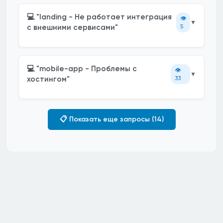
💻 "landing - Не работает интеграция
👁️
▼
с внешними сервисами"
5
💻 "mobile-app - Проблемы с
👁️
▼
хостингом"
33
📋 Показать еще запросы (14)