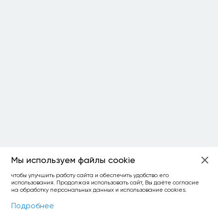
Мы используем файлы cookie
ОСТАЛОСЬ:
чтобы улучшить работу сайта и обеспечить удобство его
использования. Продолжая использовать сайт, Вы даёте согласие
уточнить фильтр
сравнить топ-3
спросить ИИ
на обработку персональных данных и использование cookies.
×
как выбирать
Фильтры
На карте
Подробнее