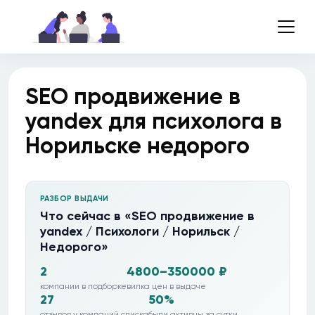
SEO продвижение в
yandex для психолога в
Норильске недорого
РАЗБОР ВЫДАЧИ
Что сейчас в «SEO продвижение в
yandex / Психологи / Норильск /
Недорого»
2
4800–350000 ₽
компании в подборке
вилка цен в выдаче
27
50%
отзывов у компаний списка
были активны за сутки