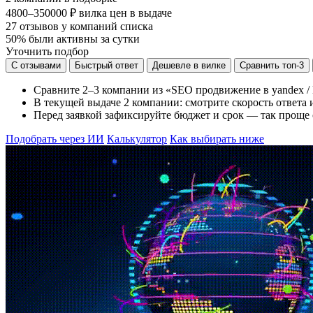
4800–350000 ₽
вилка цен в выдаче
27
отзывов у компаний списка
50%
были активны за сутки
Уточнить подбор
С отзывами
Быстрый ответ
Дешевле в вилке
Сравнить топ-3
Сравните 2–3 компании из «SEO продвижение в yandex / 
В текущей выдаче 2 компании: смотрите скорость ответа и
Перед заявкой зафиксируйте бюджет и срок — так проще
Подобрать через ИИ
Калькулятор
Как выбирать ниже