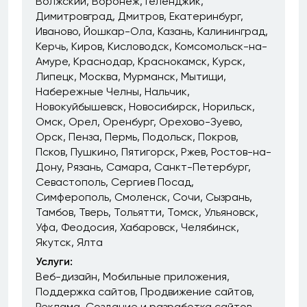
Волжский
Воронеж
Геленджик
Димитровград
Дмитров
Екатеринбург
Иваново
Йошкар-Ола
Казань
Калининград
Керчь
Киров
Кисловодск
Комсомольск-на-
Амуре
Краснодар
Краснокамск
Курск
Липецк
Москва
Мурманск
Мытищи
Набережные Челны
Нальчик
Новокуйбышевск
Новосибирск
Норильск
Омск
Орел
Оренбург
Орехово-Зуево
Орск
Пенза
Пермь
Подольск
Покров
Псков
Пушкино
Пятигорск
Ржев
Ростов-на-
Дону
Рязань
Самара
Санкт-Петербург
Севастополь
Сергиев Посад
Симферополь
Смоленск
Сочи
Сызрань
Тамбов
Тверь
Тольятти
Томск
Ульяновск
Уфа
Феодосия
Хабаровск
Челябинск
Якутск
Ялта
Услуги:
Веб-дизайн
Мобильные приложения
Поддержка сайтов
Продвижение сайтов
Реклама
Создание и разработка сайтов