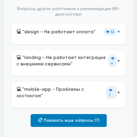
Вопросы других участников и рекомендации ИИ-
диагностики
💻 "design - Не работает оплата"
👁️
32
▼
💻 "landing - Не работает интеграция
👁️
▼
с внешними сервисами"
4
💻 "mobile-app - Проблемы с
👁️
▼
хостингом"
7
📋 Показать еще запросы (7)