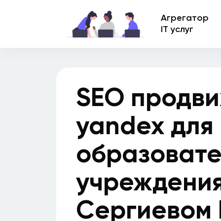
Агрегатор
IT услуг
SEO продви
yandex для
образовате
учреждения
Сергиевом