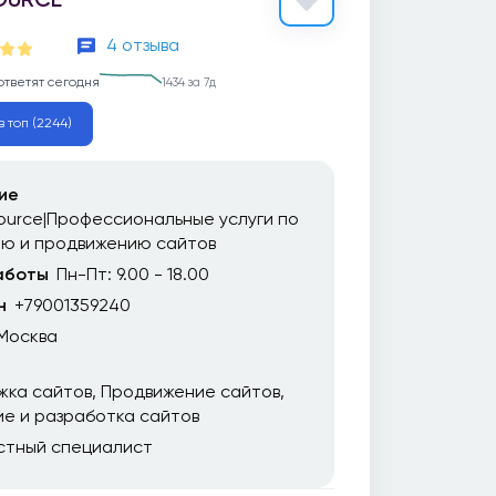
4 отзыва
ответят сегодня
1434 за 7д
в топ (2244)
ие
urce|Профессиональные услуги по
ию и продвижению сайтов
аботы
Пн-Пт: 9.00 - 18.00
н
+79001359240
Москва
жка сайтов
Продвижение сайтов
е и разработка сайтов
стный специалист