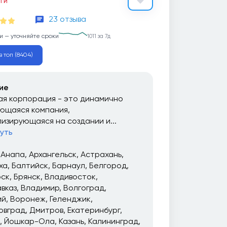
ЕТИ
23 отзыва
и — уточняйте сроки
1011 за 7д
в топ (8404)
ие
я корпорация - это динамично
ющаяся компания,
изирующаяся на создании и...
уть
Анапа
Архангельск
Астрахань
ха
Балтийск
Барнаул
Белгород
рск
Брянск
Владивосток
вказ
Владимир
Волгоград
ий
Воронеж
Геленджик
овград
Дмитров
Екатеринбург
Йошкар-Ола
Казань
Калининград