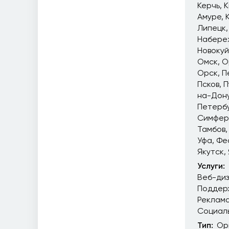
Керчь
К
Амуре
Липецк
Набере
Новоку
Омск
О
Орск
П
Псков
П
на-Дон
Петерб
Симфер
Тамбов
Уфа
Фе
Якутск
Услуги:
Веб-ди
Поддер
Реклам
Социал
Тип:
Ор