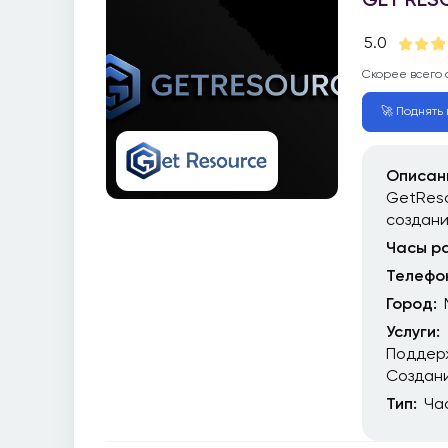
5.0
Скорее всего 
🚀 Поднять 
Описан
GetReso
создан
Часы р
Телефо
Город:
Услуги:
Поддер
Создани
Тип:
Ча