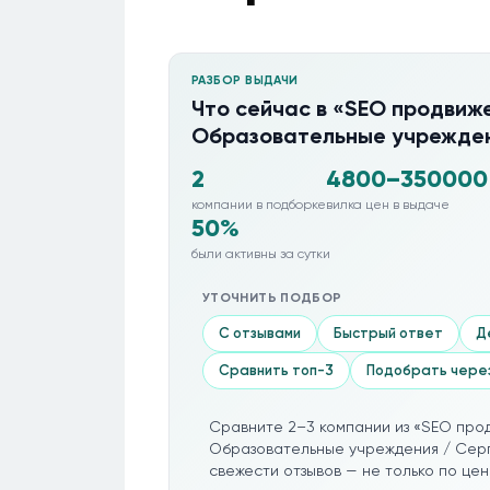
РАЗБОР ВЫДАЧИ
Что сейчас в «SEO продвиже
Образовательные учрежден
2
4800–350000
компании в подборке
вилка цен в выдаче
50%
были активны за сутки
УТОЧНИТЬ ПОДБОР
С отзывами
Быстрый ответ
Д
Сравнить топ-3
Подобрать чере
Сравните 2–3 компании из «SEO прод
Образовательные учреждения / Серг
свежести отзывов — не только по цен