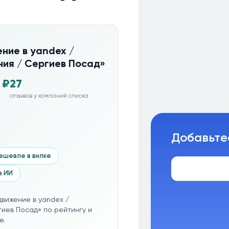
ние в yandex /
ия / Сергиев Посад»
 ₽
27
отзывов у компаний списка
Добавьте
ешевле в вилке
з ИИ
вижение в yandex /
иев Посад» по рейтингу и
е.