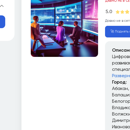
ДАВНО НЕ В С
5.0
Давно не в сет
🚀 Поднять 
Описан
Цифрова
развива
специал
Разверн
Город:
Абакан
Балаши
Белого
Владика
Волжск
Димитр
Иваново