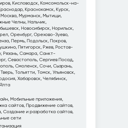
иров
Кисловодск
Комсомольск-на-
Краснодар
Краснокамск
Курск
Москва
Мурманск
Мытищи
жные Челны
Нальчик
йбышевск
Новосибирск
Норильск
рел
Оренбург
Орехово-Зуево
енза
Пермь
Подольск
Покров
ушкино
Пятигорск
Ржев
Ростов-
у
Рязань
Самара
Санкт-
ург
Севастополь
Сергиев Посад
ополь
Смоленск
Сочи
Сызрань
Тверь
Тольятти
Томск
Ульяновск
одосия
Хабаровск
Челябинск
Ялта
зайн
Мобильные приложения
жка сайтов
Продвижение сайтов
а
Создание и разработка сайтов
ьные сети
ганизация