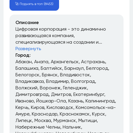
🚀 Поднять в топ (8453)
Описание
Цифровая корпорация - это динамично
развивающаяся компания,
специализирующаяся на создании и...
Развернуть
Город:
Абакан
Анапа
Архангельск
Астрахань
Балашиха
Балтийск
Барнаул
Белгород
Белогорск
Брянск
Владивосток
Владикавказ
Владимир
Волгоград
Волжский
Воронеж
Геленджик
Димитровград
Дмитров
Екатеринбург
Иваново
Йошкар-Ола
Казань
Калининград
Керчь
Киров
Кисловодск
Комсомольск-на-
Амуре
Краснодар
Краснокамск
Курск
Липецк
Москва
Мурманск
Мытищи
Набережные Челны
Нальчик