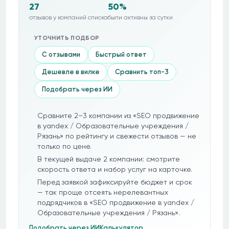
27
50%
отзывов у компаний списка
были активны за сутки
УТОЧНИТЬ ПОДБОР
С отзывами
Быстрый ответ
Дешевле в вилке
Сравнить топ-3
Подобрать через ИИ
Сравните 2–3 компании из «SEO продвижение
в yandex / Образовательные учреждения /
Рязань» по рейтингу и свежести отзывов — не
только по цене.
В текущей выдаче 2 компании: смотрите
скорость ответа и набор услуг на карточке.
Перед заявкой зафиксируйте бюджет и срок
— так проще отсеять нерелевантных
подрядчиков в «SEO продвижение в yandex /
Образовательные учреждения / Рязань».
Подобрать через ИИ
Калькулятор