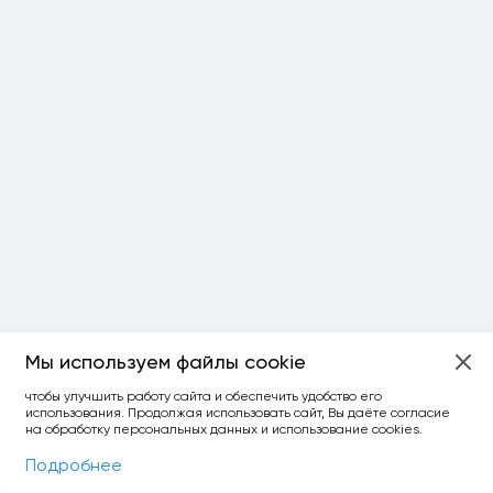
Мы используем файлы cookie
ОСТАЛОСЬ:
чтобы улучшить работу сайта и обеспечить удобство его
использования. Продолжая использовать сайт, Вы даёте согласие
уточнить фильтр
сравнить топ-3
спросить ИИ
на обработку персональных данных и использование cookies.
×
как выбирать
Фильтры
На карте
Подробнее