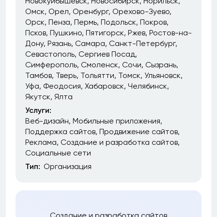
Новокуйбышевск
Новосибирск
Норильск
Омск
Орел
Оренбург
Орехово-Зуево
Орск
Пенза
Пермь
Подольск
Покров
Псков
Пушкино
Пятигорск
Ржев
Ростов-на-
Дону
Рязань
Самара
Санкт-Петербург
Севастополь
Сергиев Посад
Симферополь
Смоленск
Сочи
Сызрань
Тамбов
Тверь
Тольятти
Томск
Ульяновск
Уфа
Феодосия
Хабаровск
Челябинск
Якутск
Ялта
Услуги:
Веб-дизайн
Мобильные приложения
Поддержка сайтов
Продвижение сайтов
Реклама
Создание и разработка сайтов
Социальные сети
Тип:
Организация
Создание и разработка сайтов