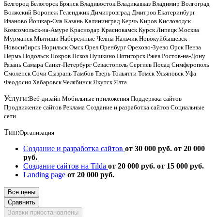
Белгород
Белогорск
Брянск
Владивосток
Владикавказ
Владимир
Волгоград
Волжский
Воронеж
Геленджик
Димитровград
Дмитров
Екатеринбург
Иваново
Йошкар-Ола
Казань
Калининград
Керчь
Киров
Кисловодск
Комсомольск-на-Амуре
Краснодар
Краснокамск
Курск
Липецк
Москва
Мурманск
Мытищи
Набережные Челны
Нальчик
Новокуйбышевск
Новосибирск
Норильск
Омск
Орел
Оренбург
Орехово-Зуево
Орск
Пенза
Пермь
Подольск
Покров
Псков
Пушкино
Пятигорск
Ржев
Ростов-на-Дону
Рязань
Самара
Санкт-Петербург
Севастополь
Сергиев Посад
Симферополь
Смоленск
Сочи
Сызрань
Тамбов
Тверь
Тольятти
Томск
Ульяновск
Уфа
Феодосия
Хабаровск
Челябинск
Якутск
Ялта
Услуги:
Веб-дизайн
Мобильные приложения
Поддержка сайтов
Продвижение сайтов
Реклама
Создание и разработка сайтов
Социальные
сети
Тип:
Организация
Создание и разработка сайтов
от 30 000 руб.
от 20 000
руб.
Создание сайтов на Tilda
от 20 000 руб.
от 15 000 руб.
Landing page
от 20 000 руб.
Все цены
Сравнить
Заявки приостановлены