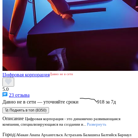
Цифровая корпорация
Давно не в сети
5.0
23 отзыва
Давно не в сети — уточняйте сроки
918 за 7д
🚀 Поднять в топ (8350)
Описание
Цифровая корпорация - это динамично развивающаяся
компания, специализирующаяся на создании и...
Развернуть
Город:
Абакан
Анапа
Архангельск
Астрахань
Балашиха
Балтийск
Барнаул