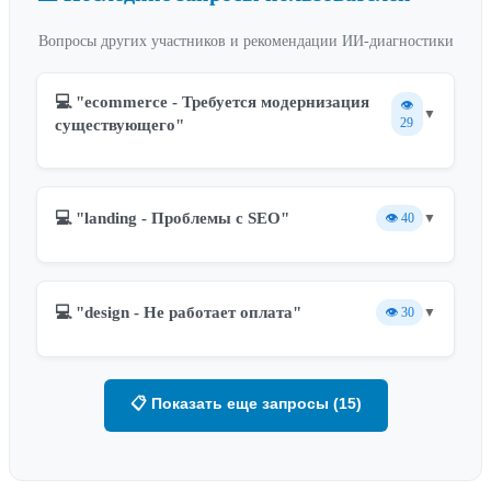
Вопросы других участников и рекомендации ИИ-диагностики
💻 "ecommerce - Требуется модернизация
👁️
▼
29
существующего"
💻 "landing - Проблемы с SEO"
👁️
40
▼
💻 "design - Не работает оплата"
👁️
30
▼
📋 Показать еще запросы (15)