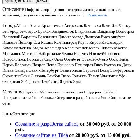
🚀 Поднять в топ (8354)
Описание
Цифровая корпорация - это динамично развивающаяся
компания, специализирующаяся на создании и...
Развернуть
Город:
Абакан
Анапа
Архангельск
Астрахань
Балашиха
Балтийск
Барнаул
Белгород
Белогорск
Брянск
Владивосток
Владикавказ
Владимир
Волгоград
Волжский
Воронеж
Геленджик
Димитровград
Дмитров
Екатеринбург
Иваново
Йошкар-Ола
Казань
Калининград
Керчь
Киров
Кисловодск
Комсомольск-на-Амуре
Краснодар
Краснокамск
Курск
Липецк
Москва
Мурманск
Мытищи
Набережные Челны
Нальчик
Новокуйбышевск
Новосибирск
Норильск
Омск
Орел
Оренбург
Орехово-Зуево
Орск
Пенза
Пермь
Подольск
Покров
Псков
Пушкино
Пятигорск
Ржев
Ростов-на-Дону
Рязань
Самара
Санкт-Петербург
Севастополь
Сергиев Посад
Симферополь
Смоленск
Сочи
Сызрань
Тамбов
Тверь
Тольятти
Томск
Ульяновск
Уфа
Феодосия
Хабаровск
Челябинск
Якутск
Ялта
Услуги:
Веб-дизайн
Мобильные приложения
Поддержка сайтов
Продвижение сайтов
Реклама
Создание и разработка сайтов
Социальные
сети
Тип:
Организация
Создание и разработка сайтов
от 30 000 руб.
от 20 000
руб.
Создание сайтов на Tilda
от 20 000 руб.
от 15 000 руб.