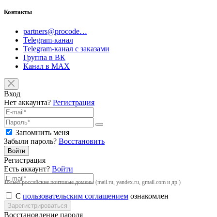
Контакты
partners@procode…
Telegram-канал
Telegram-канал с заказами
Группа в ВК
Канал в MAX
Вход
Нет аккаунта?
Регистрация
Запомнить меня
Забыли пароль?
Восстановить
Войти
Регистрация
Есть аккаунт?
Войти
Только российские почтовые домены (mail.ru, yandex.ru, gmail.com и др.)
С
пользовательским соглашением
ознакомлен
Зарегистрироваться
Восстановление пароля