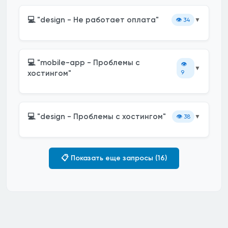
💻 "design - Не работает оплата"
👁️
34
▼
💻 "mobile-app - Проблемы с
👁️
▼
хостингом"
9
💻 "design - Проблемы с хостингом"
👁️
38
▼
📋 Показать еще запросы (16)