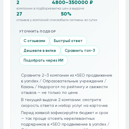
2
4800–350000 ₽
компании в подборке
вилка цен в выдаче
27
50%
отзывов у компаний списка
были активны за сутки
УТОЧНИТЬ ПОДБОР
С отзывами
Быстрый ответ
Дешевле в вилке
Сравнить топ-3
Подобрать через ИИ
Сравните 2–3 компании из «SEO продвижение
в yandex / Образовательные учреждения /
Казань / Недорого» по рейтингу и свежести
отзывов — не только по цене.
В текущей выдаче 2 компании: смотрите
скорость ответа и набор услуг на карточке.
Перед заявкой зафиксируйте бюджет и срок
— так проще отсеять нерелевантных
подрядчиков в «SEO продвижение в yandex /