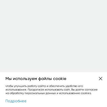
Мы используем файлы cookie
ОСТАЛОСЬ:
чтобы улучшить работу сайта и обеспечить удобство его
использования. Продолжая использовать сайт, Вы даёте согласие
уточнить фильтр
сравнить топ-3
спросить ИИ
на обработку персональных данных и использование cookies.
×
как выбирать
Фильтры
На карте
Подробнее