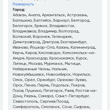
Развернуть
Город:
Абакан
Анапа
Архангельск
Астрахань
Балашиха
Балтийск
Барнаул
Белгород
Белогорск
Брянск
Владивосток
Владикавказ
Владимир
Волгоград
Волжский
Воронеж
Геленджик
Димитровград
Дмитров
Екатеринбург
Иваново
Йошкар-Ола
Казань
Калининград
Керчь
Киров
Кисловодск
Комсомольск-на-
Амуре
Краснодар
Краснокамск
Курск
Липецк
Москва
Мурманск
Мытищи
Набережные Челны
Нальчик
Новокуйбышевск
Новосибирск
Норильск
Омск
Орел
Оренбург
Орехово-Зуево
Орск
Пенза
Пермь
Подольск
Покров
Псков
Пушкино
Пятигорск
Ржев
Ростов-на-
Дону
Рязань
Самара
Санкт-Петербург
Севастополь
Сергиев Посад
Симферополь
Смоленск
Сочи
Сызрань