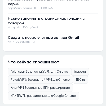
серый
доработки сайтов · 800-1500 руб
Нужно заполнить страницу карточками с
товаром
Копирайт · 100 рублей
Создать новые учетные записи Gmail
Купить аккаунты · 10
Что сейчас спрашивают
felarisvpn Безопасный VPN для Chrome
ipgeo.ru
FelarisVPN: Безопасный VPN для Chrome
1150.ru
AnonVPN Бесплатное ВПН расширение
VANTIRVPN расширение для Google Chrome