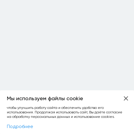
Мы используем файлы cookie
ОСТАЛОСЬ:
чтобы улучшить работу сайта и обеспечить удобство его
использования. Продолжая использовать сайт, Вы даёте согласие
уточнить фильтр
сравнить топ-3
спросить ИИ
на обработку персональных данных и использование cookies.
×
как выбирать
Фильтры
На карте
Подробнее