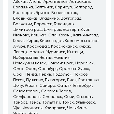
Абакан
Анапа
Архангельск
Астрахань
Балашиха
Балтийск
Барнаул
Белгород
Белогорск
Брянск
Владивосток
Владикавказ
Владимир
Волгоград
Волжский
Воронеж
Геленджик
Димитровград
Дмитров
Екатеринбург
Иваново
Йошкар-Ола
Казань
Калининград
Керчь
Киров
Кисловодск
Комсомольск-на-
Амуре
Краснодар
Краснокамск
Курск
Липецк
Москва
Мурманск
Мытищи
Набережные Челны
Нальчик
Новокуйбышевск
Новосибирск
Норильск
Омск
Орел
Оренбург
Орехово-Зуево
Орск
Пенза
Пермь
Подольск
Покров
Псков
Пушкино
Пятигорск
Ржев
Ростов-на-
Дону
Рязань
Самара
Санкт-Петербург
Севастополь
Сергиев Посад
Симферополь
Смоленск
Сочи
Сызрань
Тамбов
Тверь
Тольятти
Томск
Ульяновск
Уфа
Феодосия
Хабаровск
Челябинск
Якутск
Ялта