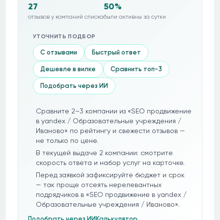
27
50%
отзывов у компаний списка
были активны за сутки
УТОЧНИТЬ ПОДБОР
С отзывами
Быстрый ответ
Дешевле в вилке
Сравнить топ-3
Подобрать через ИИ
Сравните 2–3 компании из «SEO продвижение
в yandex / Образовательные учреждения /
Иваново» по рейтингу и свежести отзывов —
не только по цене.
В текущей выдаче 2 компании: смотрите
скорость ответа и набор услуг на карточке.
Перед заявкой зафиксируйте бюджет и срок
— так проще отсеять нерелевантных
подрядчиков в «SEO продвижение в yandex /
Образовательные учреждения / Иваново».
Подобрать через ИИ
Калькулятор