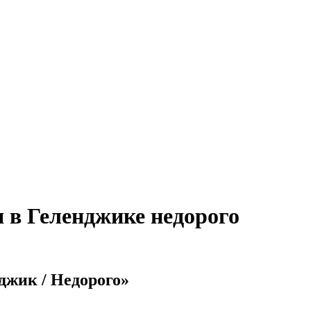
 в Геленджике недорого
джик / Недорого»