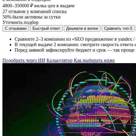
4800–350000 ₽
вилка цен в выдаче
27
отзывов у компаний списка
50%
были активны за сутки
Уточнить подбор
С отзывами
Быстрый ответ
Дешевле в вилке
Сравнить топ-3
Сравните 2–3 компании из «SEO продвижение в yandex / 
В текущей выдаче 2 компании: смотрите скорость ответа и
Перед заявкой зафиксируйте бюджет и срок — так проще 
Подобрать через ИИ
Калькулятор
Как выбирать ниже