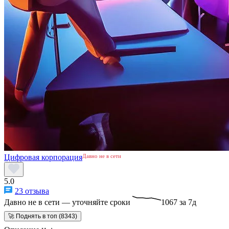
Цифровая корпорация
Давно не в сети
5.0
23 отзыва
Давно не в сети — уточняйте сроки
1067 за 7д
🚀 Поднять в топ (8343)