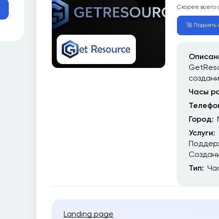
Скорее всего 
🚀 Поднять в
Описан
GetReso
создан
Часы р
Телефо
Город:
Услуги:
Поддер
Создани
Тип:
Ча
Landing page