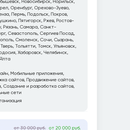
йбышевск
Новосибирск
Норильск
рел
Оренбург
Орехово-Зуево
енза
Пермь
Подольск
Покров
ушкино
Пятигорск
Ржев
Ростов-
у
Рязань
Самара
Санкт-
ург
Севастополь
Сергиев Посад
ополь
Смоленск
Сочи
Сызрань
Тверь
Тольятти
Томск
Ульяновск
одосия
Хабаровск
Челябинск
Ялта
зайн
Мобильные приложения
жка сайтов
Продвижение сайтов
а
Создание и разработка сайтов
ьные сети
ганизация
от 30 000 руб.
от 20 000 руб.