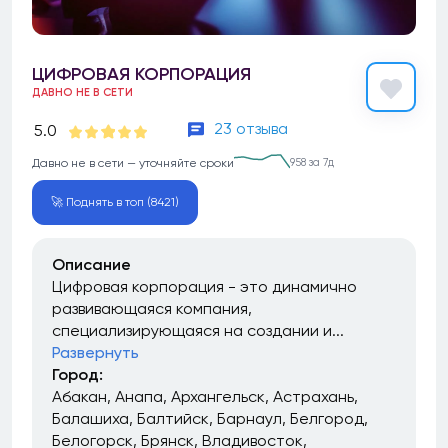
ЦИФРОВАЯ КОРПОРАЦИЯ
ДАВНО НЕ В СЕТИ
23 отзыва
5.0
Давно не в сети — уточняйте сроки
958 за 7д
🚀 Поднять в топ (8421)
Описание
Цифровая корпорация - это динамично
развивающаяся компания,
специализирующаяся на создании и...
Развернуть
Город:
Абакан
Анапа
Архангельск
Астрахань
Балашиха
Балтийск
Барнаул
Белгород
Белогорск
Брянск
Владивосток