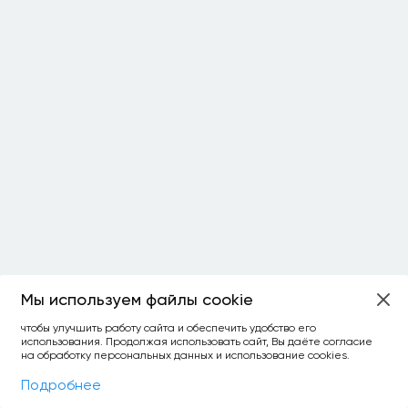
Мы используем файлы cookie
ОСТАЛОСЬ:
чтобы улучшить работу сайта и обеспечить удобство его
использования. Продолжая использовать сайт, Вы даёте согласие
уточнить фильтр
сравнить топ-3
спросить ИИ
на обработку персональных данных и использование cookies.
×
как выбирать
Фильтры
На карте
Подробнее