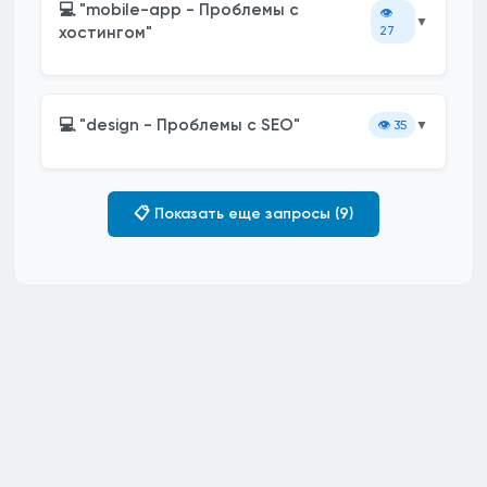
💻 "mobile-app - Проблемы с
👁️
▼
хостингом"
27
💻 "design - Проблемы с SEO"
👁️
35
▼
📋 Показать еще запросы (9)