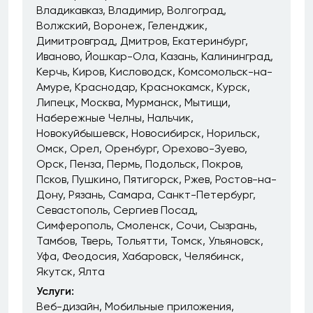
Владикавказ
Владимир
Волгоград
Волжский
Воронеж
Геленджик
Димитровград
Дмитров
Екатеринбург
Иваново
Йошкар-Ола
Казань
Калининград
Керчь
Киров
Кисловодск
Комсомольск-на-
Амуре
Краснодар
Краснокамск
Курск
Липецк
Москва
Мурманск
Мытищи
Набережные Челны
Нальчик
Новокуйбышевск
Новосибирск
Норильск
Омск
Орел
Оренбург
Орехово-Зуево
Орск
Пенза
Пермь
Подольск
Покров
Псков
Пушкино
Пятигорск
Ржев
Ростов-на-
Дону
Рязань
Самара
Санкт-Петербург
Севастополь
Сергиев Посад
Симферополь
Смоленск
Сочи
Сызрань
Тамбов
Тверь
Тольятти
Томск
Ульяновск
Уфа
Феодосия
Хабаровск
Челябинск
Якутск
Ялта
Услуги:
Веб-дизайн
Мобильные приложения