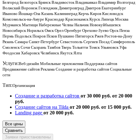
Белгород
Белогорск
Брянск
Владивосток
Владикавказ
Владимир
Волгоград
Волжский
Воронеж
Геленджик
Димитровград
Дмитров
Екатеринбург
Иваново
Йошкар-Ола
Казань
Калининград
Керчь
Киров
Кисловодск
Комсомольск-на-Амуре
Краснодар
Краснокамск
Курск
Липецк
Москва
Мурманск
Мытищи
Набережные Челны
Нальчик
Новокуйбышевск
Новосибирск
Норильск
Омск
Орел
Оренбург
Орехово-Зуево
Орск
Пенза
Пермь
Подольск
Покров
Псков
Пушкино
Пятигорск
Ржев
Ростов-на-Дону
Рязань
Самара
Санкт-Петербург
Севастополь
Сергиев Посад
Симферополь
Смоленск
Сочи
Сызрань
Тамбов
Тверь
Тольятти
Томск
Ульяновск
Уфа
Феодосия
Хабаровск
Челябинск
Якутск
Ялта
Услуги:
Веб-дизайн
Мобильные приложения
Поддержка сайтов
Продвижение сайтов
Реклама
Создание и разработка сайтов
Социальные
сети
Тип:
Организация
Создание и разработка сайтов
от 30 000 руб.
от 20 000
руб.
Создание сайтов на Tilda
от 20 000 руб.
от 15 000 руб.
Landing page
от 20 000 руб.
Все цены
Сравнить
Заявки приостановлены