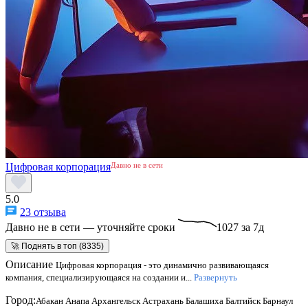
Цифровая корпорация
Давно не в сети
5.0
23 отзыва
Давно не в сети — уточняйте сроки
1027 за 7д
🚀 Поднять в топ (8335)
Описание
Цифровая корпорация - это динамично развивающаяся
компания, специализирующаяся на создании и...
Развернуть
Город:
Абакан
Анапа
Архангельск
Астрахань
Балашиха
Балтийск
Барнаул