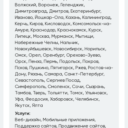
Волжский
Воронеж
Геленджик
Димитровград
Дмитров
Екатеринбург
Иваново
Йошкар-Ола
Казань
Калининград
Керчь
Киров
Кисловодск
Комсомольск-на-
Амуре
Краснодар
Краснокамск
Курск
Липецк
Москва
Мурманск
Мытищи
Набережные Челны
Нальчик
Новокуйбышевск
Новосибирск
Норильск
Омск
Орел
Оренбург
Орехово-Зуево
Орск
Пенза
Пермь
Подольск
Покров
Псков
Пушкино
Пятигорск
Ржев
Ростов-на-
Дону
Рязань
Самара
Санкт-Петербург
Севастополь
Сергиев Посад
Симферополь
Смоленск
Сочи
Сызрань
Тамбов
Тверь
Тольятти
Томск
Ульяновск
Уфа
Феодосия
Хабаровск
Челябинск
Якутск
Ялта
Услуги:
Веб-дизайн
Мобильные приложения
Поддержка сайтов
Продвижение сайтов