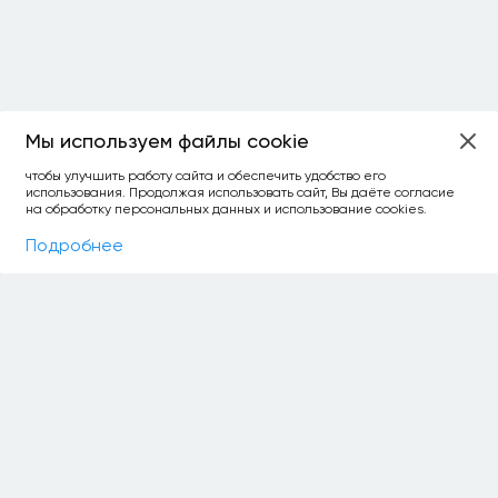
Мы используем файлы cookie
ОСТАЛОСЬ:
чтобы улучшить работу сайта и обеспечить удобство его
использования. Продолжая использовать сайт, Вы даёте согласие
уточнить фильтр
сравнить топ-3
спросить ИИ
на обработку персональных данных и использование cookies.
×
как выбирать
Фильтры
На карте
Подробнее