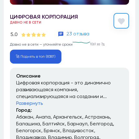
ЦИФРОВАЯ КОРПОРАЦИЯ
ДАВНО НЕ В СЕТИ
23 отзыва
5.0
Давно не в сети — уточняйте сроки
1061 за 7д
🚀 Поднять в топ (8387)
Описание
Цифровая корпорация - это динамично
развивающаяся компания,
специализирующаяся на создании и...
Развернуть
Город:
Абакан
Анапа
Архангельск
Астрахань
Балашиха
Балтийск
Барнаул
Белгород
Белогорск
Брянск
Владивосток
Владикавказ
Владимир
Волгоград