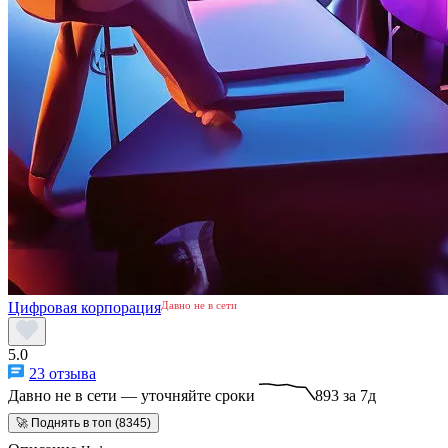
Цифровая корпорация
Давно не в сети
5.0
23 отзыва
Давно не в сети — уточняйте сроки
893 за 7д
🚀 Поднять в топ (8345)