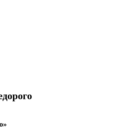
едорого
о»