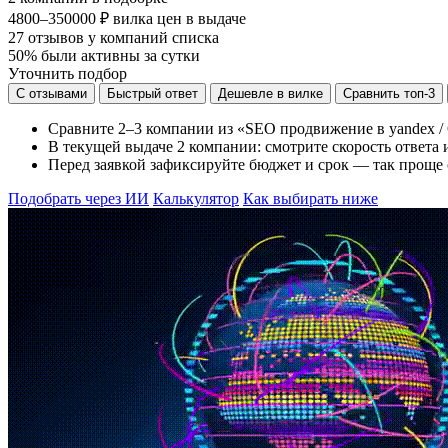
4800–350000 ₽
вилка цен в выдаче
27
отзывов у компаний списка
50%
были активны за сутки
Уточнить подбор
С отзывами
Быстрый ответ
Дешевле в вилке
Сравнить топ-3
Сравните 2–3 компании из «SEO продвижение в yandex / 
В текущей выдаче 2 компании: смотрите скорость ответа и
Перед заявкой зафиксируйте бюджет и срок — так проще 
Подобрать через ИИ
Калькулятор
Как выбирать ниже