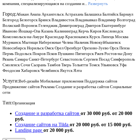
компания, специализирующаяся на создании и...
Развернуть
Город:
Абакан
Анапа
Архангельск
Астрахань
Балашиха
Балтийск
Барнаул
Белгород
Белогорск
Брянск
Владивосток
Владикавказ
Владимир
Волгоград
Волжский
Воронеж
Геленджик
Димитровград
Дмитров
Екатеринбург
Иваново
Йошкар-Ола
Казань
Калининград
Керчь
Киров
Кисловодск
Комсомольск-на-Амуре
Краснодар
Краснокамск
Курск
Липецк
Москва
Мурманск
Мытищи
Набережные Челны
Нальчик
Новокуйбышевск
Новосибирск
Норильск
Омск
Орел
Оренбург
Орехово-Зуево
Орск
Пенза
Пермь
Подольск
Покров
Псков
Пушкино
Пятигорск
Ржев
Ростов-на-Дону
Рязань
Самара
Санкт-Петербург
Севастополь
Сергиев Посад
Симферополь
Смоленск
Сочи
Сызрань
Тамбов
Тверь
Тольятти
Томск
Ульяновск
Уфа
Феодосия
Хабаровск
Челябинск
Якутск
Ялта
Услуги:
Веб-дизайн
Мобильные приложения
Поддержка сайтов
Продвижение сайтов
Реклама
Создание и разработка сайтов
Социальные
сети
Тип:
Организация
Создание и разработка сайтов
от 30 000 руб.
от 20 000
руб.
Создание сайтов на Tilda
от 20 000 руб.
от 15 000 руб.
Landing page
от 20 000 руб.