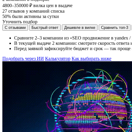
4800–350000 ₽
вилка цен в выдаче
27
отзывов у компаний списка
50%
были активны за сутки
Уточнить подбор
С отзывами
Быстрый ответ
Дешевле в вилке
Сравнить топ-3
Сравните 2–3 компании из «SEO продвижение в yandex / 
В текущей выдаче 2 компании: смотрите скорость ответа и
Перед заявкой зафиксируйте бюджет и срок — так проще 
Подобрать через ИИ
Калькулятор
Как выбирать ниже