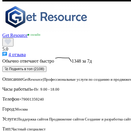
Get Resource
онлайн
5.0
4 отзыва
Обычно отвечают быстро
1348 за 7д
🚀 Поднять в топ (2108)
Описание
GetResource|Профессиональные услуги по созданию и продвиже
Часы работы
Пн-Пт: 9.00 - 18.00
Телефон
+79001359240
Город:
Москва
Услуги:
Поддержка сайтов
Продвижение сайтов
Создание и разработка сай
Тип:
Частный специалист