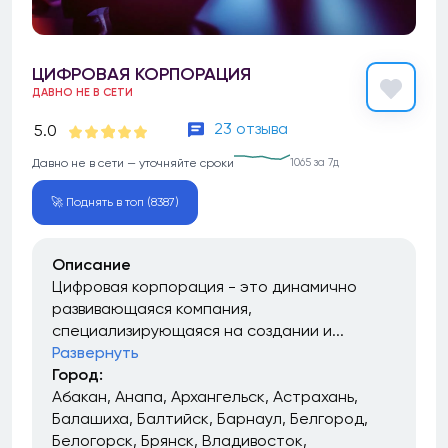
ЦИФРОВАЯ КОРПОРАЦИЯ
ДАВНО НЕ В СЕТИ
23 отзыва
5.0
Давно не в сети — уточняйте сроки
1065 за 7д
🚀 Поднять в топ (8387)
Описание
Цифровая корпорация - это динамично
развивающаяся компания,
специализирующаяся на создании и...
Развернуть
Город:
Абакан
Анапа
Архангельск
Астрахань
Балашиха
Балтийск
Барнаул
Белгород
Белогорск
Брянск
Владивосток