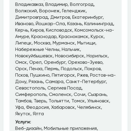
Владикавказ
Владимир
Волгоград
Волжский
Воронеж
Геленджик
Димитровград
Дмитров
Екатеринбург
Иваново
Йошкар-Ола
Казань
Калининград
Керчь
Киров
Кисловодск
Комсомольск-на-
Амуре
Краснодар
Краснокамск
Курск
Липецк
Москва
Мурманск
Мытищи
Набережные Челны
Нальчик
Новокуйбышевск
Новосибирск
Норильск
Омск
Орел
Оренбург
Орехово-Зуево
Орск
Пенза
Пермь
Подольск
Покров
Псков
Пушкино
Пятигорск
Ржев
Ростов-на-
Дону
Рязань
Самара
Санкт-Петербург
Севастополь
Сергиев Посад
Симферополь
Смоленск
Сочи
Сызрань
Тамбов
Тверь
Тольятти
Томск
Ульяновск
Уфа
Феодосия
Хабаровск
Челябинск
Якутск
Ялта
Услуги:
Веб-дизайн
Мобильные приложения