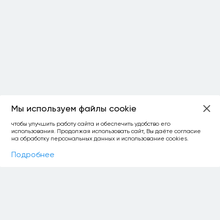
Мы используем файлы cookie
ОСТАЛОСЬ:
чтобы улучшить работу сайта и обеспечить удобство его
использования. Продолжая использовать сайт, Вы даёте согласие
уточнить фильтр
сравнить топ-3
спросить ИИ
на обработку персональных данных и использование cookies.
×
как выбирать
Фильтры
На карте
Подробнее