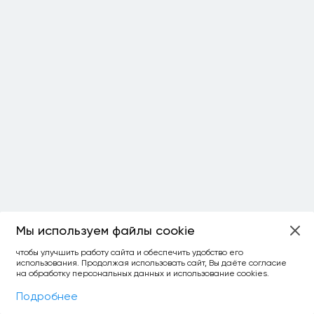
Мы используем файлы cookie
ОСТАЛОСЬ:
чтобы улучшить работу сайта и обеспечить удобство его
использования. Продолжая использовать сайт, Вы даёте согласие
уточнить фильтр
сравнить топ-3
спросить ИИ
на обработку персональных данных и использование cookies.
×
как выбирать
Фильтры
На карте
Подробнее