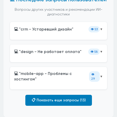
Вопросы других участников и рекомендации ИИ-
диагностики
💻 "crm - Устаревший дизайн"
👁️
53
▼
💻 "design - Не работает оплата"
👁️
58
▼
💻 "mobile-app - Проблемы с
👁️
▼
хостингом"
29
📋 Показать еще запросы (13)