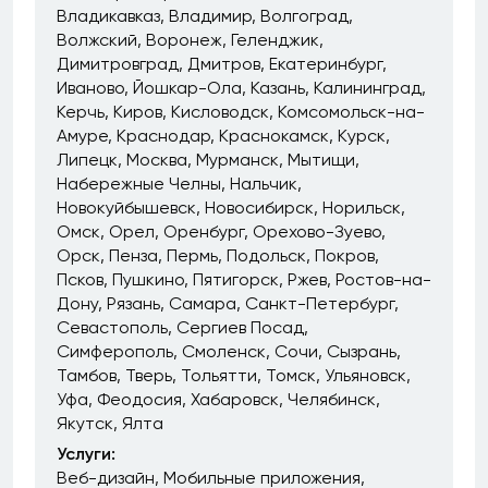
Владикавказ
Владимир
Волгоград
Волжский
Воронеж
Геленджик
Димитровград
Дмитров
Екатеринбург
Иваново
Йошкар-Ола
Казань
Калининград
Керчь
Киров
Кисловодск
Комсомольск-на-
Амуре
Краснодар
Краснокамск
Курск
Липецк
Москва
Мурманск
Мытищи
Набережные Челны
Нальчик
Новокуйбышевск
Новосибирск
Норильск
Омск
Орел
Оренбург
Орехово-Зуево
Орск
Пенза
Пермь
Подольск
Покров
Псков
Пушкино
Пятигорск
Ржев
Ростов-на-
Дону
Рязань
Самара
Санкт-Петербург
Севастополь
Сергиев Посад
Симферополь
Смоленск
Сочи
Сызрань
Тамбов
Тверь
Тольятти
Томск
Ульяновск
Уфа
Феодосия
Хабаровск
Челябинск
Якутск
Ялта
Услуги:
Веб-дизайн
Мобильные приложения