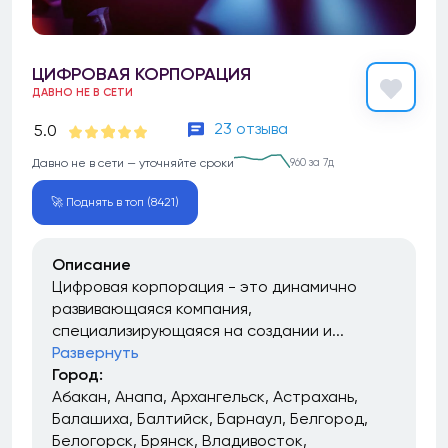
ЦИФРОВАЯ КОРПОРАЦИЯ
ДАВНО НЕ В СЕТИ
23 отзыва
5.0
Давно не в сети — уточняйте сроки
960 за 7д
🚀 Поднять в топ (8421)
Описание
Цифровая корпорация - это динамично
развивающаяся компания,
специализирующаяся на создании и...
Развернуть
Город:
Абакан
Анапа
Архангельск
Астрахань
Балашиха
Балтийск
Барнаул
Белгород
Белогорск
Брянск
Владивосток