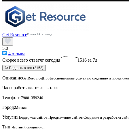
Get Resource
В сети 14 ч. назад
5.0
4 отзыва
Скорее всего ответят сегодня
1516 за 7д
🚀 Поднять в топ (2153)
Описание
GetResource|Профессиональные услуги по созданию и продвиже
Часы работы
Пн-Пт: 9.00 - 18.00
Телефон
+79001359240
Город:
Москва
Услуги:
Поддержка сайтов
Продвижение сайтов
Создание и разработка сай
Тип:
Частный специалист