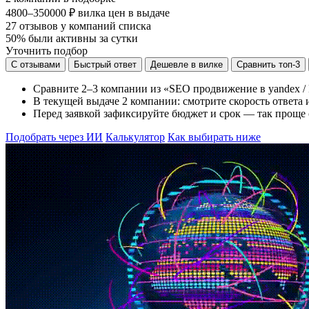
4800–350000 ₽
вилка цен в выдаче
27
отзывов у компаний списка
50%
были активны за сутки
Уточнить подбор
С отзывами
Быстрый ответ
Дешевле в вилке
Сравнить топ-3
Сравните 2–3 компании из «SEO продвижение в yandex / 
В текущей выдаче 2 компании: смотрите скорость ответа и
Перед заявкой зафиксируйте бюджет и срок — так проще 
Подобрать через ИИ
Калькулятор
Как выбирать ниже