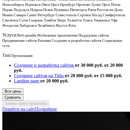
Новосибирск
Норильск
Омск
Орел
Оренбург
Орехово-Зуево
Орск
Пенза
Пермь
Подольск
Покров
Псков
Пушкино
Пятигорск
Ржев
Ростов-на-Дону
Рязань
Самара
Санкт-Петербург
Севастополь
Сергиев Посад
Симферополь
Смоленск
Сочи
Сызрань
Тамбов
Тверь
Тольятти
Томск
Ульяновск
Уфа
Феодосия
Хабаровск
Челябинск
Якутск
Ялта
Услуги:
Веб-дизайн
Мобильные приложения
Поддержка сайтов
Продвижение сайтов
Реклама
Создание и разработка сайтов
Социальные
сети
Тип:
Организация
Создание и разработка сайтов
от 30 000 руб.
от 20 000
руб.
Создание сайтов на Tilda
от 20 000 руб.
от 15 000 руб.
Landing page
от 20 000 руб.
Все цены
Сравнить
Заявки приостановлены
Перейти на сайт
Подробнее