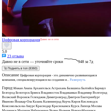
Цифровая корпорация
Давно не в сети
5.0
23 отзыва
Давно не в сети — уточняйте сроки
948 за 7д
🚀 Поднять в топ (8360)
Описание
Цифровая корпорация - это динамично развивающаяся
компания, специализирующаяся на создании и...
Развернуть
Город:
Абакан
Анапа
Архангельск
Астрахань
Балашиха
Балтийск
Барнаул
Белгород
Белогорск
Брянск
Владивосток
Владикавказ
Владимир
Волгоград
Волжский
Воронеж
Геленджик
Димитровград
Дмитров
Екатеринбург
Иваново
Йошкар-Ола
Казань
Калининград
Керчь
Киров
Кисловодск
Комсомольск-на-Амуре
Краснодар
Краснокамск
Курск
Липецк
Москва
Мурманск
Мытищи
Набережные Челны
Нальчик
Новокуйбышевск