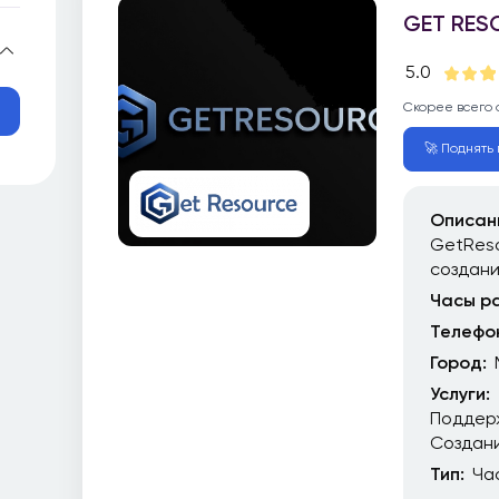
GET RES
5.0
Скорее всего 
🚀 Поднять в
Описан
GetReso
создан
Часы р
Телефо
Город:
Услуги:
Поддер
Создани
Тип:
Ча