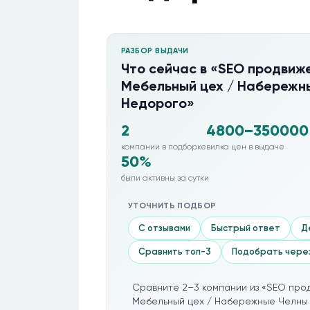
РАЗБОР ВЫДАЧИ
Что сейчас в «SEO продвиже
Мебельный цех / Набережн
Недорого»
2
4800–350000
компании в подборке
вилка цен в выдаче
50%
были активны за сутки
УТОЧНИТЬ ПОДБОР
С отзывами
Быстрый ответ
Д
Сравнить топ-3
Подобрать чере
Сравните 2–3 компании из «SEO прод
Мебельный цех / Набережные Челны 