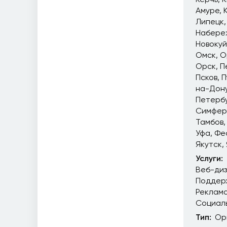
Амуре
Липецк
Набере
Новоку
Омск
О
Орск
П
Псков
П
на-Дон
Петерб
Симфер
Тамбов
Уфа
Фе
Якутск
Услуги:
Веб-ди
Поддер
Реклам
Социал
Тип:
Ор