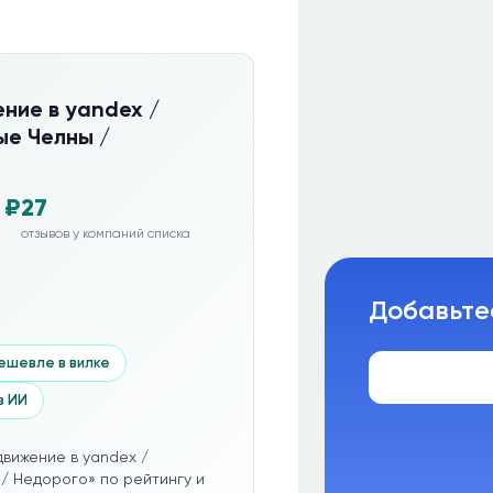
ние в yandex /
ые Челны /
 ₽
27
отзывов у компаний списка
Добавьте
ешевле в вилке
з ИИ
вижение в yandex /
/ Недорого» по рейтингу и