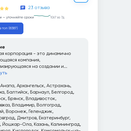
23 отзыва
и — уточняйте сроки
1067 за 7д
 топ (8387)
ие
я корпорация - это динамично
ющаяся компания,
изирующаяся на создании и...
уть
Анапа
Архангельск
Астрахань
ха
Балтийск
Барнаул
Белгород
рск
Брянск
Владивосток
вказ
Владимир
Волгоград
ий
Воронеж
Геленджик
овград
Дмитров
Екатеринбург
Йошкар-Ола
Казань
Калининград
иров
Кисловодск
Комсомольск-на-