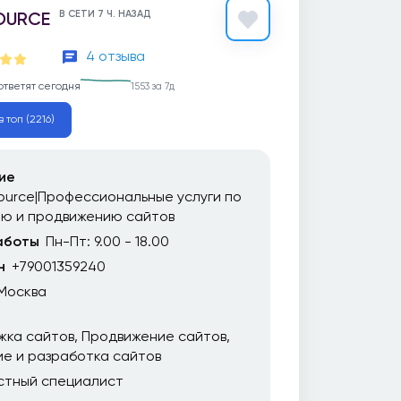
OURCE
В СЕТИ 7 Ч. НАЗАД
4 отзыва
ответят сегодня
1553 за 7д
 топ (2216)
ие
urce|Профессиональные услуги по
ию и продвижению сайтов
аботы
Пн-Пт: 9.00 - 18.00
н
+79001359240
Москва
жка сайтов
Продвижение сайтов
е и разработка сайтов
стный специалист