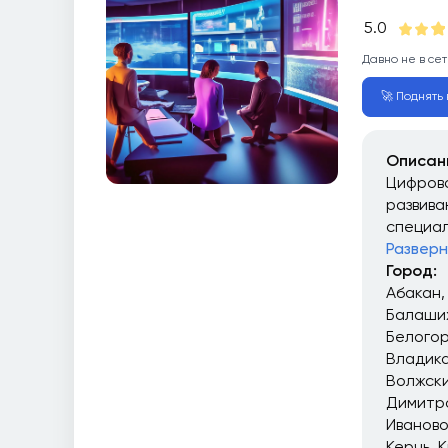
5.0
Давно не в сет
🚀 Поднять в
Описан
Цифрова
развива
специал
Разверн
Город:
Абакан
Балаши
Белого
Владика
Волжск
Димитр
Иваново
Керчь
К