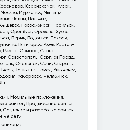
Краснодар
Краснокамск
Курск
Москва
Мурманск
Мытищи
жные Челны
Нальчик
йбышевск
Новосибирск
Норильск
рел
Оренбург
Орехово-Зуево
енза
Пермь
Подольск
Покров
ушкино
Пятигорск
Ржев
Ростов-
у
Рязань
Самара
Санкт-
ург
Севастополь
Сергиев Посад
ополь
Смоленск
Сочи
Сызрань
Тверь
Тольятти
Томск
Ульяновск
одосия
Хабаровск
Челябинск
Ялта
зайн
Мобильные приложения
жка сайтов
Продвижение сайтов
а
Создание и разработка сайтов
ьные сети
ганизация