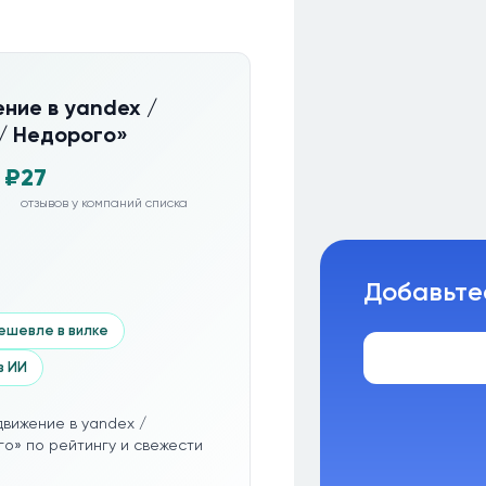
ние в yandex /
/ Недорого»
 ₽
27
отзывов у компаний списка
Добавьте
ешевле в вилке
з ИИ
вижение в yandex /
о» по рейтингу и свежести