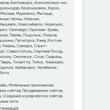
иров
Кисловодск
Комсомольск-на-
Краснодар
Краснокамск
Курск
Москва
Мурманск
Мытищи
жные Челны
Нальчик
йбышевск
Новосибирск
Норильск
рел
Оренбург
Орехово-Зуево
енза
Пермь
Подольск
Покров
ушкино
Пятигорск
Ржев
Ростов-
у
Рязань
Самара
Санкт-
ург
Севастополь
Сергиев Посад
ополь
Смоленск
Сочи
Сызрань
Тверь
Тольятти
Томск
Ульяновск
одосия
Хабаровск
Челябинск
Ялта
зайн
Мобильные приложения
жка сайтов
Продвижение сайтов
а
Создание и разработка сайтов
ьные сети
ганизация