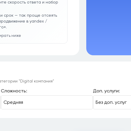
ите скорость ответа и набор
и срок — так проще отсеять
продвижение в yandex /
го».
бирать ниже
тегории "Digital компания"
Сложность:
Доп. услуги: