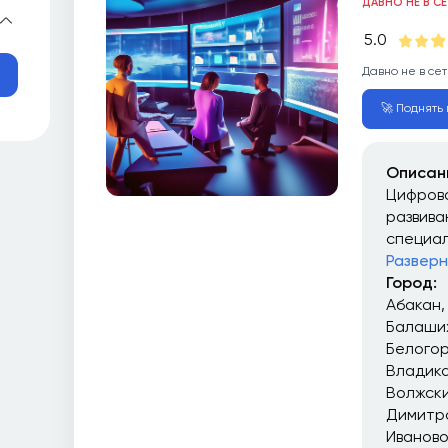
ДАВНО НЕ В С
5.0
Давно не в сет
🚀 Поднять 
Описан
Цифрова
развива
специал
Разверн
Город:
Абакан
Балаши
Белого
Владика
Волжск
Димитр
Иваново