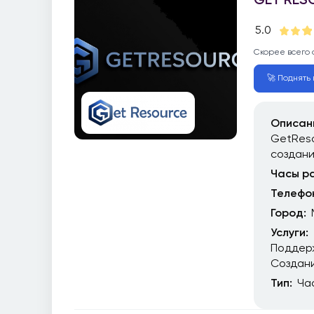
5.0
Скорее всего 
🚀 Поднять 
Описан
GetReso
создан
Часы р
Телефо
Город:
Услуги:
Поддер
Создани
Тип:
Ча