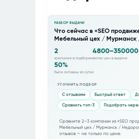
РАЗБОР ВЫДАЧИ
Что сейчас в «SEO продвиже
Мебельный цех / Мурманск 
2
4800–350000
компании в подборке
вилка цен в выдаче
50%
были активны за сутки
УТОЧНИТЬ ПОДБОР
С отзывами
Быстрый ответ
Д
Сравнить топ-3
Подобрать чере
Сравните 2–3 компании из «SEO прод
Мебельный цех / Мурманск / Недорог
отзывов — не только по цене.