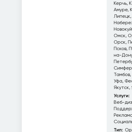
Керчь
К
Амуре
Липецк
Набере
Новоку
Омск
О
Орск
П
Псков
П
на-Дон
Петерб
Симфер
Тамбов
Уфа
Фе
Якутск
Услуги:
Веб-ди
Поддер
Реклам
Социал
Тип:
Ор