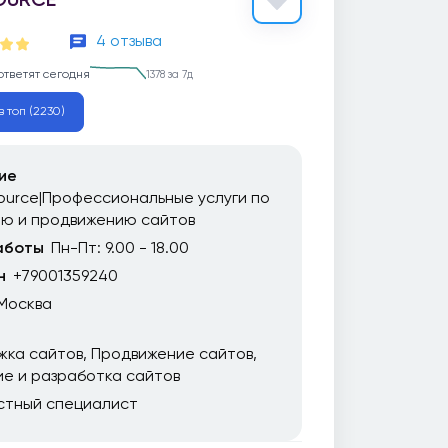
4 отзыва
ответят сегодня
1378 за 7д
в топ (2230)
ие
urce|Профессиональные услуги по
ию и продвижению сайтов
аботы
Пн-Пт: 9.00 - 18.00
н
+79001359240
Москва
жка сайтов
Продвижение сайтов
е и разработка сайтов
стный специалист