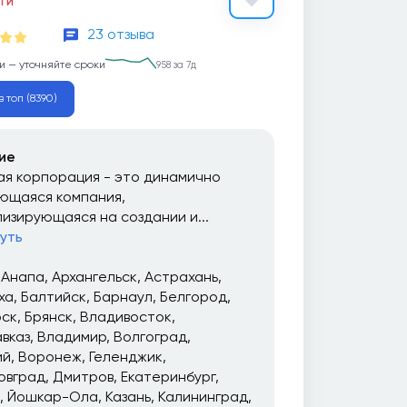
ЕТИ
23 отзыва
и — уточняйте сроки
958 за 7д
в топ (8390)
ие
я корпорация - это динамично
ющаяся компания,
изирующаяся на создании и...
уть
Анапа
Архангельск
Астрахань
ха
Балтийск
Барнаул
Белгород
рск
Брянск
Владивосток
вказ
Владимир
Волгоград
ий
Воронеж
Геленджик
овград
Дмитров
Екатеринбург
Йошкар-Ола
Казань
Калининград