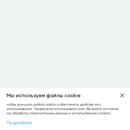
Мы используем файлы cookie
ОСТАЛОСЬ:
чтобы улучшить работу сайта и обеспечить удобство его
использования. Продолжая использовать сайт, Вы даёте согласие
уточнить фильтр
сравнить топ-3
спросить ИИ
на обработку персональных данных и использование cookies.
×
как выбирать
Фильтры
На карте
Подробнее