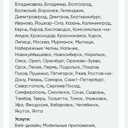
Владикавказ
Владимир
Волгоград
Волжский
Воронеж
Геленджик
Димитровград
Дмитров
Екатеринбург
Иваново
Йошкар-Ола
Казань
Калининград
Керчь
Киров
Кисловодск
Комсомольск-на-
Амуре
Краснодар
Краснокамск
Курск
Липецк
Москва
Мурманск
Мытищи
Набережные Челны
Нальчик
Новокуйбышевск
Новосибирск
Норильск
Омск
Орел
Оренбург
Орехово-Зуево
Орск
Пенза
Пермь
Подольск
Покров
Псков
Пушкино
Пятигорск
Ржев
Ростов-на-
Дону
Рязань
Самара
Санкт-Петербург
Севастополь
Сергиев Посад
Симферополь
Смоленск
Сочи
Сызрань
Тамбов
Тверь
Тольятти
Томск
Ульяновск
Уфа
Феодосия
Хабаровск
Челябинск
Якутск
Ялта
Услуги:
Веб-дизайн
Мобильные приложения