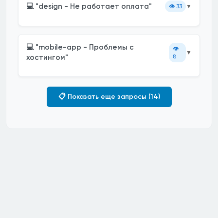
💻 "design - Не работает оплата"
👁️
33
▼
💻 "mobile-app - Проблемы с
👁️
▼
хостингом"
8
📋 Показать еще запросы (14)