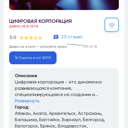
ЦИФРОВАЯ КОРПОРАЦИЯ
ДАВНО НЕ В СЕТИ
23 отзыва
5.0
Давно не в сети — уточняйте сроки
1024 за 7д
🚀 Поднять в топ (8379)
Описание
Цифровая корпорация - это динамично
развивающаяся компания,
специализирующаяся на создании и...
Развернуть
Город:
Абакан
Анапа
Архангельск
Астрахань
Балашиха
Балтийск
Барнаул
Белгород
Белогорск
Брянск
Владивосток