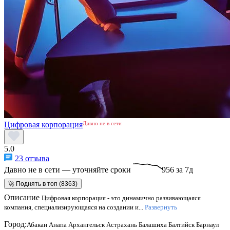
Цифровая корпорация
Давно не в сети
5.0
23 отзыва
Давно не в сети — уточняйте сроки
956 за 7д
🚀 Поднять в топ (8363)
Описание
Цифровая корпорация - это динамично развивающаяся
компания, специализирующаяся на создании и...
Развернуть
Город:
Абакан
Анапа
Архангельск
Астрахань
Балашиха
Балтийск
Барнаул