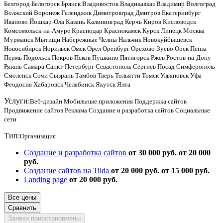
Белгород
Белогорск
Брянск
Владивосток
Владикавказ
Владимир
Волгоград
Волжский
Воронеж
Геленджик
Димитровград
Дмитров
Екатеринбург
Иваново
Йошкар-Ола
Казань
Калининград
Керчь
Киров
Кисловодск
Комсомольск-на-Амуре
Краснодар
Краснокамск
Курск
Липецк
Москва
Мурманск
Мытищи
Набережные Челны
Нальчик
Новокуйбышевск
Новосибирск
Норильск
Омск
Орел
Оренбург
Орехово-Зуево
Орск
Пенза
Пермь
Подольск
Покров
Псков
Пушкино
Пятигорск
Ржев
Ростов-на-Дону
Рязань
Самара
Санкт-Петербург
Севастополь
Сергиев Посад
Симферополь
Смоленск
Сочи
Сызрань
Тамбов
Тверь
Тольятти
Томск
Ульяновск
Уфа
Феодосия
Хабаровск
Челябинск
Якутск
Ялта
Услуги:
Веб-дизайн
Мобильные приложения
Поддержка сайтов
Продвижение сайтов
Реклама
Создание и разработка сайтов
Социальные
сети
Тип:
Организация
Создание и разработка сайтов
от 30 000 руб.
от 20 000
руб.
Создание сайтов на Tilda
от 20 000 руб.
от 15 000 руб.
Landing page
от 20 000 руб.
Все цены
Сравнить
Заявки приостановлены