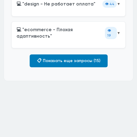
💻 "design - Не работает оплата"
👁️
44
▼
💻 "ecommerce - Плохая
👁️
▼
адаптивность"
19
📋 Показать еще запросы (15)