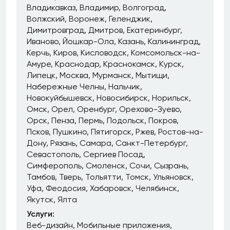
Владикавказ
Владимир
Волгоград
Волжский
Воронеж
Геленджик
Димитровград
Дмитров
Екатеринбург
Иваново
Йошкар-Ола
Казань
Калининград
Керчь
Киров
Кисловодск
Комсомольск-на-
Амуре
Краснодар
Краснокамск
Курск
Липецк
Москва
Мурманск
Мытищи
Набережные Челны
Нальчик
Новокуйбышевск
Новосибирск
Норильск
Омск
Орел
Оренбург
Орехово-Зуево
Орск
Пенза
Пермь
Подольск
Покров
Псков
Пушкино
Пятигорск
Ржев
Ростов-на-
Дону
Рязань
Самара
Санкт-Петербург
Севастополь
Сергиев Посад
Симферополь
Смоленск
Сочи
Сызрань
Тамбов
Тверь
Тольятти
Томск
Ульяновск
Уфа
Феодосия
Хабаровск
Челябинск
Якутск
Ялта
Услуги:
Веб-дизайн
Мобильные приложения