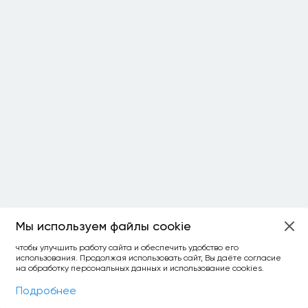
Мы используем файлы cookie
ОСТАЛОСЬ:
чтобы улучшить работу сайта и обеспечить удобство его
использования. Продолжая использовать сайт, Вы даёте согласие
уточнить фильтр
сравнить топ-3
спросить ИИ
на обработку персональных данных и использование cookies.
×
как выбирать
Фильтры
На карте
Подробнее