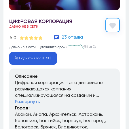
ЦИФРОВАЯ КОРПОРАЦИЯ
ДАВНО НЕ В СЕТИ
23 отзыва
5.0
Давно не в сети — уточняйте сроки
934 за 7д
🚀 Поднять в топ (8388)
Описание
Цифровая корпорация - это динамично
развивающаяся компания,
специализирующаяся на создании и...
Развернуть
Город:
Абакан
Анапа
Архангельск
Астрахань
Балашиха
Балтийск
Барнаул
Белгород
Белогорск
Брянск
Владивосток