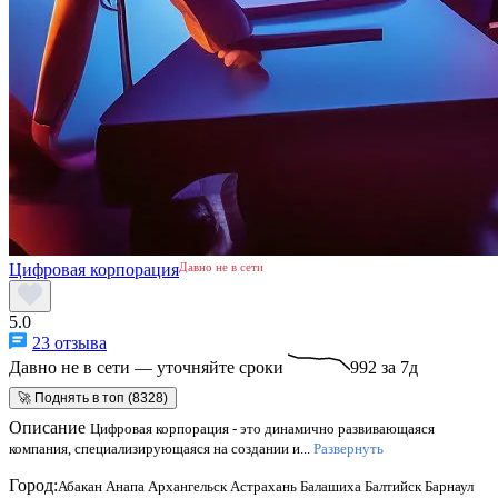
Цифровая корпорация
Давно не в сети
5.0
23 отзыва
Давно не в сети — уточняйте сроки
992 за 7д
🚀 Поднять в топ (8328)
Описание
Цифровая корпорация - это динамично развивающаяся
компания, специализирующаяся на создании и...
Развернуть
Город:
Абакан
Анапа
Архангельск
Астрахань
Балашиха
Балтийск
Барнаул