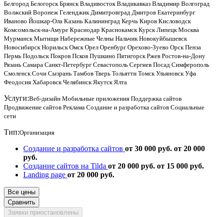
Белгород
Белогорск
Брянск
Владивосток
Владикавказ
Владимир
Волгоград
Волжский
Воронеж
Геленджик
Димитровград
Дмитров
Екатеринбург
Иваново
Йошкар-Ола
Казань
Калининград
Керчь
Киров
Кисловодск
Комсомольск-на-Амуре
Краснодар
Краснокамск
Курск
Липецк
Москва
Мурманск
Мытищи
Набережные Челны
Нальчик
Новокуйбышевск
Новосибирск
Норильск
Омск
Орел
Оренбург
Орехово-Зуево
Орск
Пенза
Пермь
Подольск
Покров
Псков
Пушкино
Пятигорск
Ржев
Ростов-на-Дону
Рязань
Самара
Санкт-Петербург
Севастополь
Сергиев Посад
Симферополь
Смоленск
Сочи
Сызрань
Тамбов
Тверь
Тольятти
Томск
Ульяновск
Уфа
Феодосия
Хабаровск
Челябинск
Якутск
Ялта
Услуги:
Веб-дизайн
Мобильные приложения
Поддержка сайтов
Продвижение сайтов
Реклама
Создание и разработка сайтов
Социальные
сети
Тип:
Организация
Создание и разработка сайтов
от 30 000 руб.
от 20 000
руб.
Создание сайтов на Tilda
от 20 000 руб.
от 15 000 руб.
Landing page
от 20 000 руб.
Все цены
Сравнить
Заявки приостановлены