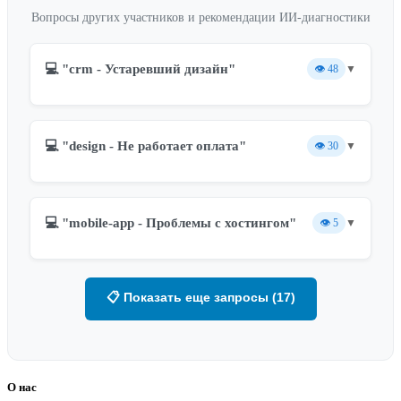
Вопросы других участников и рекомендации ИИ-диагностики
💻 "crm - Устаревший дизайн"
👁️
48
▼
💻 "design - Не работает оплата"
👁️
30
▼
💻 "mobile-app - Проблемы с хостингом"
👁️
5
▼
📋 Показать еще запросы (17)
О нас