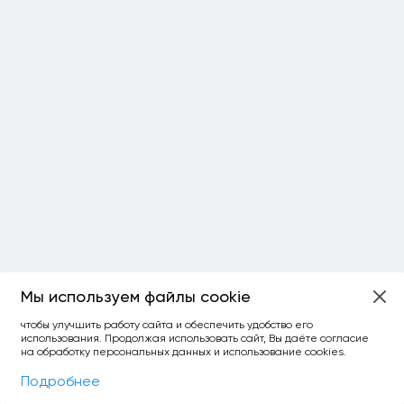
Мы используем файлы cookie
ОСТАЛОСЬ:
чтобы улучшить работу сайта и обеспечить удобство его
использования. Продолжая использовать сайт, Вы даёте согласие
уточнить фильтр
сравнить топ-3
спросить ИИ
на обработку персональных данных и использование cookies.
×
как выбирать
Фильтры
На карте
Подробнее