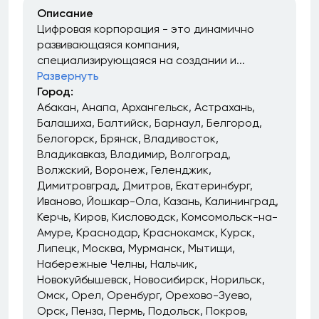
Описание
Цифровая корпорация - это динамично
развивающаяся компания,
специализирующаяся на создании и...
Развернуть
Город:
Абакан
Анапа
Архангельск
Астрахань
Балашиха
Балтийск
Барнаул
Белгород
Белогорск
Брянск
Владивосток
Владикавказ
Владимир
Волгоград
Волжский
Воронеж
Геленджик
Димитровград
Дмитров
Екатеринбург
Иваново
Йошкар-Ола
Казань
Калининград
Керчь
Киров
Кисловодск
Комсомольск-на-
Амуре
Краснодар
Краснокамск
Курск
Липецк
Москва
Мурманск
Мытищи
Набережные Челны
Нальчик
Новокуйбышевск
Новосибирск
Норильск
Омск
Орел
Оренбург
Орехово-Зуево
Орск
Пенза
Пермь
Подольск
Покров