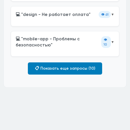
💻 "design - Не работает оплата"
👁️
61
▼
💻 "mobile-app - Проблемы с
👁️
▼
безопасностью"
10
📋 Показать еще запросы (10)