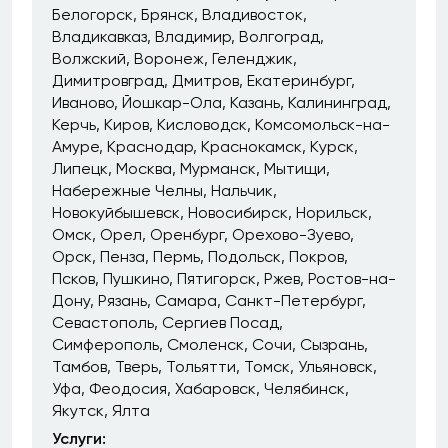
Белогорск
Брянск
Владивосток
Владикавказ
Владимир
Волгоград
Волжский
Воронеж
Геленджик
Димитровград
Дмитров
Екатеринбург
Иваново
Йошкар-Ола
Казань
Калининград
Керчь
Киров
Кисловодск
Комсомольск-на-
Амуре
Краснодар
Краснокамск
Курск
Липецк
Москва
Мурманск
Мытищи
Набережные Челны
Нальчик
Новокуйбышевск
Новосибирск
Норильск
Омск
Орел
Оренбург
Орехово-Зуево
Орск
Пенза
Пермь
Подольск
Покров
Псков
Пушкино
Пятигорск
Ржев
Ростов-на-
Дону
Рязань
Самара
Санкт-Петербург
Севастополь
Сергиев Посад
Симферополь
Смоленск
Сочи
Сызрань
Тамбов
Тверь
Тольятти
Томск
Ульяновск
Уфа
Феодосия
Хабаровск
Челябинск
Якутск
Ялта
Услуги: