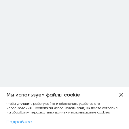
Мы используем файлы cookie
ОСТАЛОСЬ:
чтобы улучшить работу сайта и обеспечить удобство его
использования. Продолжая использовать сайт, Вы даёте согласие
уточнить фильтр
сравнить топ-3
спросить ИИ
на обработку персональных данных и использование cookies.
×
как выбирать
Фильтры
На карте
Подробнее