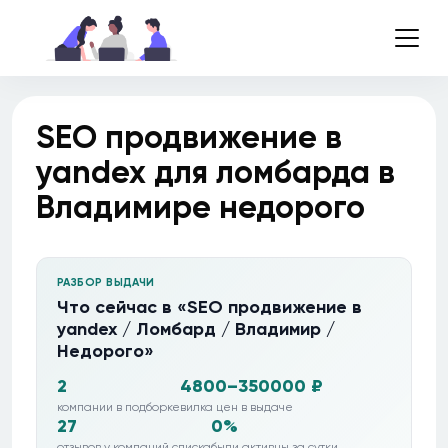
SEO продвижение в
yandex для ломбарда в
Владимире недорого
РАЗБОР ВЫДАЧИ
Что сейчас в «SEO продвижение в
yandex / Ломбард / Владимир /
Недорого»
2
4800–350000 ₽
компании в подборке
вилка цен в выдаче
27
0%
отзывов у компаний списка
были активны за сутки