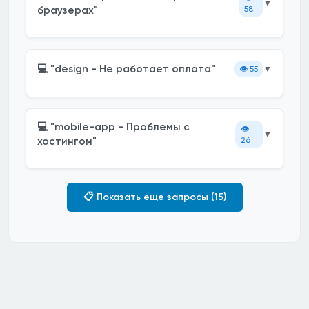
▼
браузерах"
58
💻 "design - Не работает оплата"
👁️
55
▼
💻 "mobile-app - Проблемы с
👁️
▼
хостингом"
26
📋 Показать еще запросы (15)