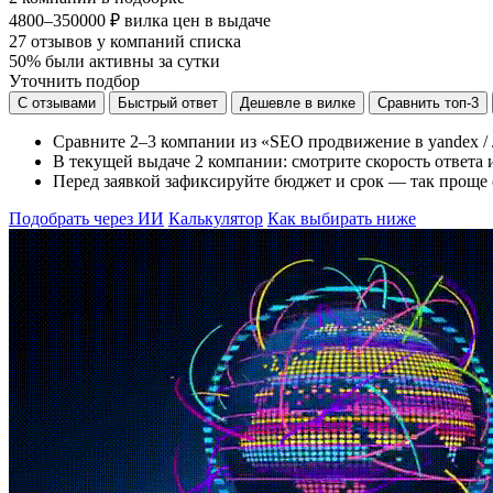
4800–350000 ₽
вилка цен в выдаче
27
отзывов у компаний списка
50%
были активны за сутки
Уточнить подбор
С отзывами
Быстрый ответ
Дешевле в вилке
Сравнить топ-3
Сравните 2–3 компании из «SEO продвижение в yandex / 
В текущей выдаче 2 компании: смотрите скорость ответа и
Перед заявкой зафиксируйте бюджет и срок — так проще
Подобрать через ИИ
Калькулятор
Как выбирать ниже