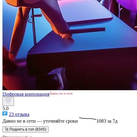
Цифровая корпорация
Давно не в сети
5.0
23 отзыва
Давно не в сети — уточняйте сроки
1083 за 7д
🚀 Поднять в топ (8345)