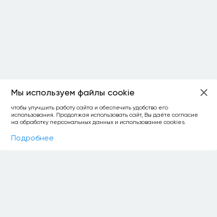
Мы используем файлы cookie
ОСТАЛОСЬ:
чтобы улучшить работу сайта и обеспечить удобство его
использования. Продолжая использовать сайт, Вы даёте согласие
уточнить фильтр
сравнить топ-3
спросить ИИ
на обработку персональных данных и использование cookies.
×
как выбирать
Фильтры
На карте
Подробнее