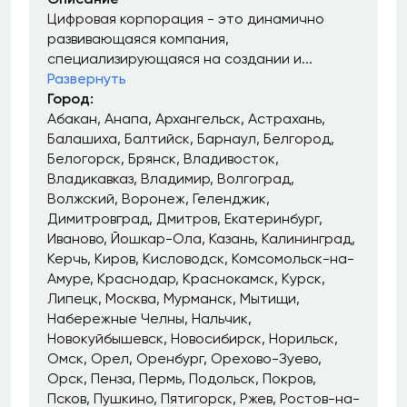
Цифровая корпорация - это динамично
развивающаяся компания,
специализирующаяся на создании и...
Развернуть
Город:
Абакан
Анапа
Архангельск
Астрахань
Балашиха
Балтийск
Барнаул
Белгород
Белогорск
Брянск
Владивосток
Владикавказ
Владимир
Волгоград
Волжский
Воронеж
Геленджик
Димитровград
Дмитров
Екатеринбург
Иваново
Йошкар-Ола
Казань
Калининград
Керчь
Киров
Кисловодск
Комсомольск-на-
Амуре
Краснодар
Краснокамск
Курск
Липецк
Москва
Мурманск
Мытищи
Набережные Челны
Нальчик
Новокуйбышевск
Новосибирск
Норильск
Омск
Орел
Оренбург
Орехово-Зуево
Орск
Пенза
Пермь
Подольск
Покров
Псков
Пушкино
Пятигорск
Ржев
Ростов-на-