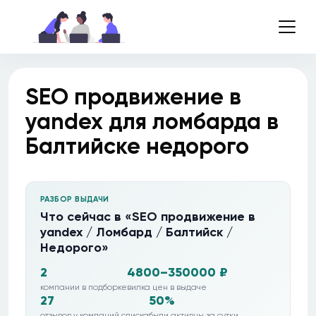
SEO продвижение в
yandex для ломбарда в
Балтийске недорого
РАЗБОР ВЫДАЧИ
Что сейчас в «SEO продвижение в
yandex / Ломбард / Балтийск /
Недорого»
2
4800–350000 ₽
компании в подборке
вилка цен в выдаче
27
50%
отзывов у компаний списка
были активны за сутки