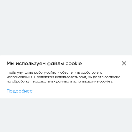
Мы используем файлы cookie
ОСТАЛОСЬ:
чтобы улучшить работу сайта и обеспечить удобство его
использования. Продолжая использовать сайт, Вы даёте согласие
уточнить фильтр
сравнить топ-3
спросить ИИ
на обработку персональных данных и использование cookies.
×
как выбирать
Фильтры
На карте
Подробнее