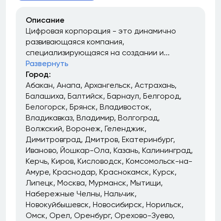
Описание
Цифровая корпорация - это динамично
развивающаяся компания,
специализирующаяся на создании и...
Развернуть
Город:
Абакан
Анапа
Архангельск
Астрахань
Балашиха
Балтийск
Барнаул
Белгород
Белогорск
Брянск
Владивосток
Владикавказ
Владимир
Волгоград
Волжский
Воронеж
Геленджик
Димитровград
Дмитров
Екатеринбург
Иваново
Йошкар-Ола
Казань
Калининград
Керчь
Киров
Кисловодск
Комсомольск-на-
Амуре
Краснодар
Краснокамск
Курск
Липецк
Москва
Мурманск
Мытищи
Набережные Челны
Нальчик
Новокуйбышевск
Новосибирск
Норильск
Омск
Орел
Оренбург
Орехово-Зуево