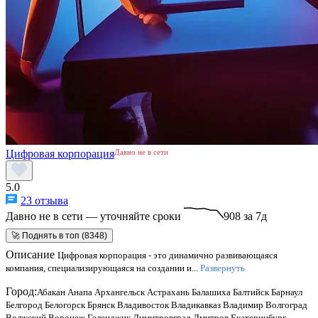
Цифровая корпорация
Давно не в сети
5.0
23 отзыва
Давно не в сети — уточняйте сроки
908 за 7д
🚀 Поднять в топ (8348)
Описание
Цифровая корпорация - это динамично развивающаяся
компания, специализирующаяся на создании и...
Развернуть
Город:
Абакан
Анапа
Архангельск
Астрахань
Балашиха
Балтийск
Барнаул
Белгород
Белогорск
Брянск
Владивосток
Владикавказ
Владимир
Волгоград
Волжский
Воронеж
Геленджик
Димитровград
Дмитров
Екатеринбург