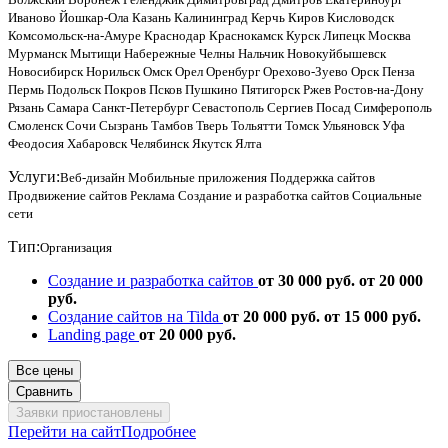
Иваново
Йошкар-Ола
Казань
Калининград
Керчь
Киров
Кисловодск
Комсомольск-на-Амуре
Краснодар
Краснокамск
Курск
Липецк
Москва
Мурманск
Мытищи
Набережные Челны
Нальчик
Новокуйбышевск
Новосибирск
Норильск
Омск
Орел
Оренбург
Орехово-Зуево
Орск
Пенза
Пермь
Подольск
Покров
Псков
Пушкино
Пятигорск
Ржев
Ростов-на-Дону
Рязань
Самара
Санкт-Петербург
Севастополь
Сергиев Посад
Симферополь
Смоленск
Сочи
Сызрань
Тамбов
Тверь
Тольятти
Томск
Ульяновск
Уфа
Феодосия
Хабаровск
Челябинск
Якутск
Ялта
Услуги:
Веб-дизайн
Мобильные приложения
Поддержка сайтов
Продвижение сайтов
Реклама
Создание и разработка сайтов
Социальные
сети
Тип:
Организация
Создание и разработка сайтов
от 30 000 руб.
от 20 000
руб.
Создание сайтов на Tilda
от 20 000 руб.
от 15 000 руб.
Landing page
от 20 000 руб.
Все цены
Сравнить
Заявки приостановлены
Перейти на сайт
Подробнее