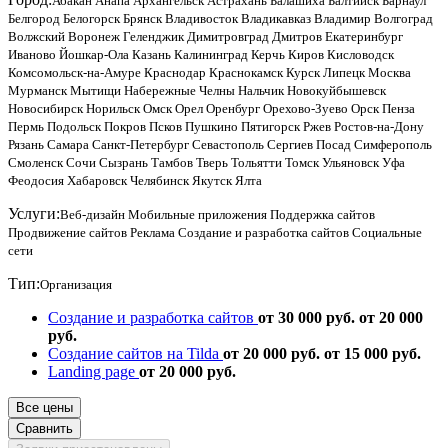
Абакан
Анапа
Архангельск
Астрахань
Балашиха
Балтийск
Барнаул
Белгород
Белогорск
Брянск
Владивосток
Владикавказ
Владимир
Волгоград
Волжский
Воронеж
Геленджик
Димитровград
Дмитров
Екатеринбург
Иваново
Йошкар-Ола
Казань
Калининград
Керчь
Киров
Кисловодск
Комсомольск-на-Амуре
Краснодар
Краснокамск
Курск
Липецк
Москва
Мурманск
Мытищи
Набережные Челны
Нальчик
Новокуйбышевск
Новосибирск
Норильск
Омск
Орел
Оренбург
Орехово-Зуево
Орск
Пенза
Пермь
Подольск
Покров
Псков
Пушкино
Пятигорск
Ржев
Ростов-на-Дону
Рязань
Самара
Санкт-Петербург
Севастополь
Сергиев Посад
Симферополь
Смоленск
Сочи
Сызрань
Тамбов
Тверь
Тольятти
Томск
Ульяновск
Уфа
Феодосия
Хабаровск
Челябинск
Якутск
Ялта
Услуги:
Веб-дизайн
Мобильные приложения
Поддержка сайтов
Продвижение сайтов
Реклама
Создание и разработка сайтов
Социальные
сети
Тип:
Организация
Создание и разработка сайтов
от 30 000 руб.
от 20 000
руб.
Создание сайтов на Tilda
от 20 000 руб.
от 15 000 руб.
Landing page
от 20 000 руб.
Все цены
Сравнить