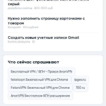
серый
доработки сайтов · 800-1500 руб
Нужно заполнить страницу карточками с
товаром
Копирайт · 100 рублей
Создать новые учетные записи Gmail
Купить аккаунты · 10
Что сейчас спрашивают
Бесплатный VPN / ВПН - Прокси AnonVPN
felarisvpn Безопасный VPN для Chrome
ipgeo.ru
FelarisVPN: Безопасный VPN для Chrome
1150.ru
AnonVPN Бесплатное ВПН расширение