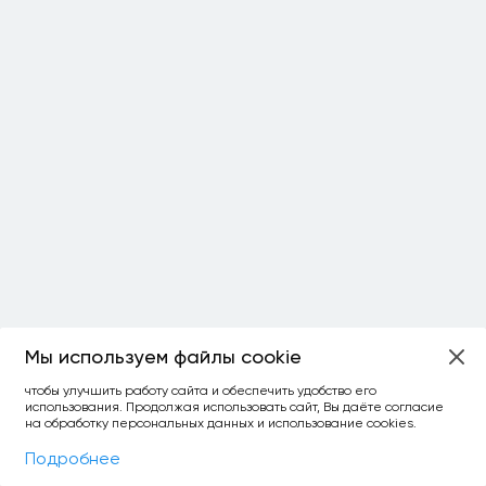
Мы используем файлы cookie
ОСТАЛОСЬ:
чтобы улучшить работу сайта и обеспечить удобство его
использования. Продолжая использовать сайт, Вы даёте согласие
уточнить фильтр
сравнить топ-3
спросить ИИ
на обработку персональных данных и использование cookies.
×
как выбирать
Фильтры
На карте
Подробнее