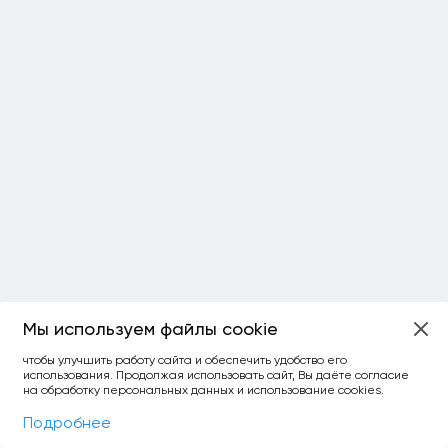
Мы используем файлы cookie
ОСТАЛОСЬ:
чтобы улучшить работу сайта и обеспечить удобство его
использования. Продолжая использовать сайт, Вы даёте согласие
уточнить фильтр
сравнить топ-3
спросить ИИ
на обработку персональных данных и использование cookies.
×
как выбирать
Фильтры
На карте
Подробнее