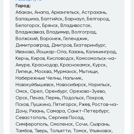
Город:
Абакан
Анапа
Архангельск
Астрахань
Балашиха
Балтийск
Барнаул
Белгород
Белогорск
Брянск
Владивосток
Владикавказ
Владимир
Волгоград
Волжский
Воронеж
Геленджик
Димитровград
Дмитров
Екатеринбург
Иваново
Йошкар-Ола
Казань
Калининград
Керчь
Киров
Кисловодск
Комсомольск-на-
Амуре
Краснодар
Краснокамск
Курск
Липецк
Москва
Мурманск
Мытищи
Набережные Челны
Нальчик
Новокуйбышевск
Новосибирск
Норильск
Омск
Орел
Оренбург
Орехово-Зуево
Орск
Пенза
Пермь
Подольск
Покров
Псков
Пушкино
Пятигорск
Ржев
Ростов-на-
Дону
Рязань
Самара
Санкт-Петербург
Севастополь
Сергиев Посад
Симферополь
Смоленск
Сочи
Сызрань
Тамбов
Тверь
Тольятти
Томск
Ульяновск