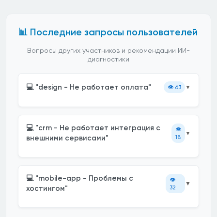
📊 Последние запросы пользователей
Вопросы других участников и рекомендации ИИ-
диагностики
💻 "design - Не работает оплата"
👁️
63
▼
💻 "crm - Не работает интеграция с
👁️
▼
внешними сервисами"
18
💻 "mobile-app - Проблемы с
👁️
▼
хостингом"
32