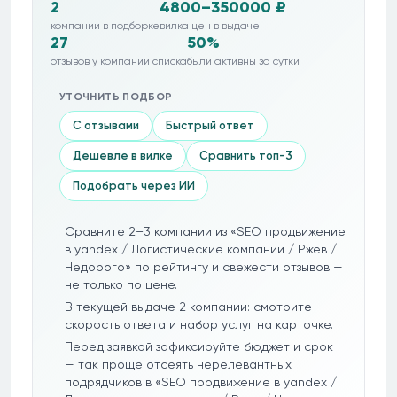
2
4800–350000 ₽
компании в подборке
вилка цен в выдаче
27
50%
отзывов у компаний списка
были активны за сутки
УТОЧНИТЬ ПОДБОР
С отзывами
Быстрый ответ
Дешевле в вилке
Сравнить топ-3
Подобрать через ИИ
Сравните 2–3 компании из «SEO продвижение
в yandex / Логистические компании / Ржев /
Недорого» по рейтингу и свежести отзывов —
не только по цене.
В текущей выдаче 2 компании: смотрите
скорость ответа и набор услуг на карточке.
Перед заявкой зафиксируйте бюджет и срок
— так проще отсеять нерелевантных
подрядчиков в «SEO продвижение в yandex /