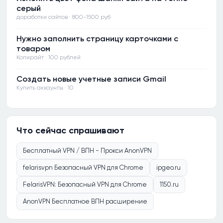
серый
доработки сайтов · 800-1500 руб
Нужно заполнить страницу карточками с
товаром
Копирайт · 100 рублей
Создать новые учетные записи Gmail
Купить аккаунты · 10
Что сейчас спрашивают
Бесплатный VPN / ВПН - Прокси AnonVPN
felarisvpn Безопасный VPN для Chrome
ipgeo.ru
FelarisVPN: Безопасный VPN для Chrome
1150.ru
AnonVPN Бесплатное ВПН расширение