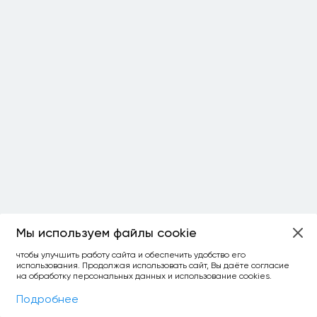
Мы используем файлы cookie
ОСТАЛОСЬ:
чтобы улучшить работу сайта и обеспечить удобство его
использования. Продолжая использовать сайт, Вы даёте согласие
уточнить фильтр
сравнить топ-3
спросить ИИ
на обработку персональных данных и использование cookies.
×
как выбирать
Фильтры
На карте
Подробнее