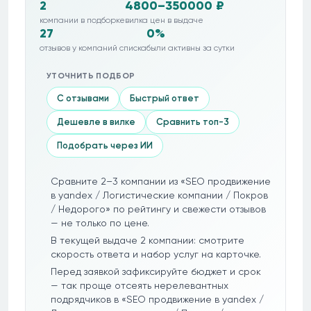
2
4800–350000 ₽
компании в подборке
вилка цен в выдаче
27
0%
отзывов у компаний списка
были активны за сутки
УТОЧНИТЬ ПОДБОР
С отзывами
Быстрый ответ
Дешевле в вилке
Сравнить топ-3
Подобрать через ИИ
Сравните 2–3 компании из «SEO продвижение
в yandex / Логистические компании / Покров
/ Недорого» по рейтингу и свежести отзывов
— не только по цене.
В текущей выдаче 2 компании: смотрите
скорость ответа и набор услуг на карточке.
Перед заявкой зафиксируйте бюджет и срок
— так проще отсеять нерелевантных
подрядчиков в «SEO продвижение в yandex /