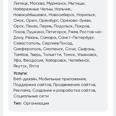
Липецк
Москва
Мурманск
Мытищи
Набережные Челны
Нальчик
Новокуйбышевск
Новосибирск
Норильск
Омск
Орел
Оренбург
Орехово-Зуево
Орск
Пенза
Пермь
Подольск
Покров
Псков
Пушкино
Пятигорск
Ржев
Ростов-на-
Дону
Рязань
Самара
Санкт-Петербург
Севастополь
Сергиев Посад
Симферополь
Смоленск
Сочи
Сызрань
Тамбов
Тверь
Тольятти
Томск
Ульяновск
Уфа
Феодосия
Хабаровск
Челябинск
Якутск
Ялта
Услуги:
Веб-дизайн
Мобильные приложения
Поддержка сайтов
Продвижение сайтов
Реклама
Создание и разработка сайтов
Социальные сети
Тип:
Организация