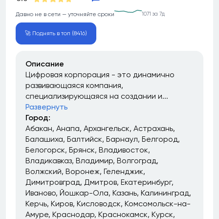
Давно не в сети — уточняйте сроки
1071 за 7д
🚀 Поднять в топ (8416)
Описание
Цифровая корпорация - это динамично
развивающаяся компания,
специализирующаяся на создании и...
Развернуть
Город:
Абакан
Анапа
Архангельск
Астрахань
Балашиха
Балтийск
Барнаул
Белгород
Белогорск
Брянск
Владивосток
Владикавказ
Владимир
Волгоград
Волжский
Воронеж
Геленджик
Димитровград
Дмитров
Екатеринбург
Иваново
Йошкар-Ола
Казань
Калининград
Керчь
Киров
Кисловодск
Комсомольск-на-
Амуре
Краснодар
Краснокамск
Курск