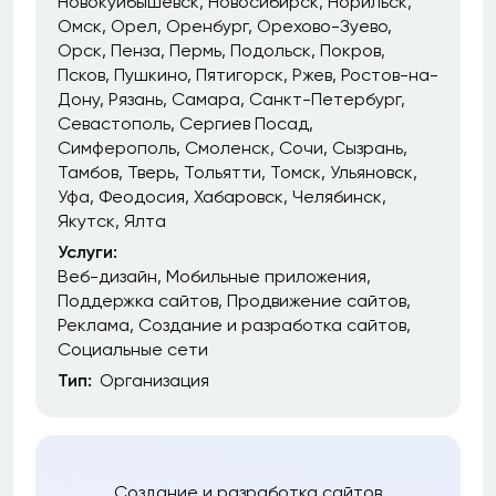
Новокуйбышевск
Новосибирск
Норильск
Омск
Орел
Оренбург
Орехово-Зуево
Орск
Пенза
Пермь
Подольск
Покров
Псков
Пушкино
Пятигорск
Ржев
Ростов-на-
Дону
Рязань
Самара
Санкт-Петербург
Севастополь
Сергиев Посад
Симферополь
Смоленск
Сочи
Сызрань
Тамбов
Тверь
Тольятти
Томск
Ульяновск
Уфа
Феодосия
Хабаровск
Челябинск
Якутск
Ялта
Услуги:
Веб-дизайн
Мобильные приложения
Поддержка сайтов
Продвижение сайтов
Реклама
Создание и разработка сайтов
Социальные сети
Тип:
Организация
Создание и разработка сайтов