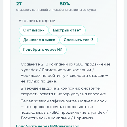
27
50%
отзывов у компаний списка
были активны за сутки
УТОЧНИТЬ ПОДБОР
С отзывами
Быстрый ответ
Дешевле в вилке
Сравнить топ-3
Подобрать через ИИ
Сравните 2–3 компании из «SEO продвижение
в yandex / Логистические компании /
Норильск» по рейтингу и свежести отзывов —
не только по цене.
В текущей выдаче 2 компании: смотрите
скорость ответа и набор услуг на карточке.
Перед заявкой зафиксируйте бюджет и срок
— так проще отсеять нерелевантных
подрядчиков в «SEO продвижение в yandex /
Логистические компании / Норильск».
Подобрать через ИИ
Калькулятор