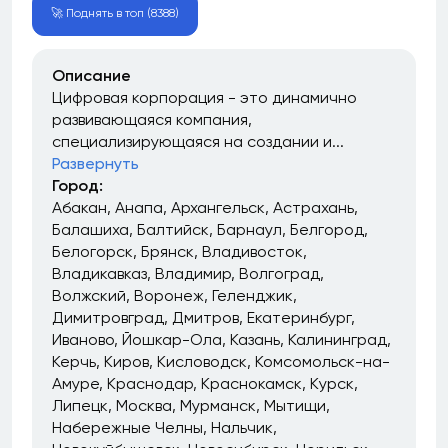
🚀 Поднять в топ (8388)
Описание
Цифровая корпорация - это динамично
развивающаяся компания,
специализирующаяся на создании и...
Развернуть
Город:
Абакан
Анапа
Архангельск
Астрахань
Балашиха
Балтийск
Барнаул
Белгород
Белогорск
Брянск
Владивосток
Владикавказ
Владимир
Волгоград
Волжский
Воронеж
Геленджик
Димитровград
Дмитров
Екатеринбург
Иваново
Йошкар-Ола
Казань
Калининград
Керчь
Киров
Кисловодск
Комсомольск-на-
Амуре
Краснодар
Краснокамск
Курск
Липецк
Москва
Мурманск
Мытищи
Набережные Челны
Нальчик