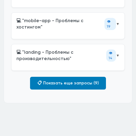
💻 "mobile-app - Проблемы с
👁️
▼
хостингом"
19
💻 "landing - Проблемы с
👁️
▼
производительностью"
14
📋 Показать еще запросы (9)