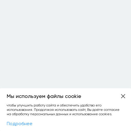
Мы используем файлы cookie
ОСТАЛОСЬ:
чтобы улучшить работу сайта и обеспечить удобство его
использования. Продолжая использовать сайт, Вы даёте согласие
уточнить фильтр
сравнить топ-3
спросить ИИ
на обработку персональных данных и использование cookies.
×
как выбирать
Фильтры
На карте
Подробнее